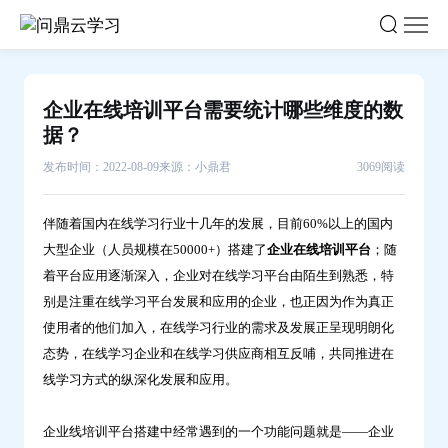
企
业
在
线
企业在线培训平台需要统计哪些维度的数
培
据？
训
发布时间：2022-08-09
来源：小鼎君
3069阅读
平
台
伴随着国内在线学习行业十几年的发展，目前60%以上的国内
需
大型企业（人员规模在50000+）搭建了
企业在线培训平台
；随
要
着平台应用逐渐深入，企业对在线学习平台由陌生到熟悉，特
统
别是注重在线学习平台发展和应用的企业，也正因为作为真正
计
使用者的他们加入，在线学习行业的需求及发展正呈现明朗化
哪
态势，在线学习企业和在线学习供应商相互反哺，共同推进在
些
线学习方式的纵深化发展和应用。
维
度
企业线培训平台搭建中经常遇到的一个功能问题就是——企业
的