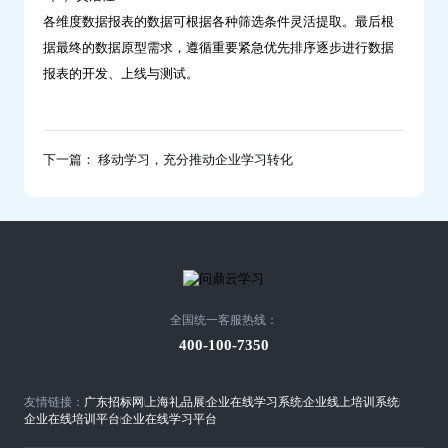
各维度数据报表的数据可根据各种筛选条件灵活提取。最后根
据最终的数据原型需求，遵循重要紧急优先排序逐步进行数据
报表的开发、上线与测试。
下一篇： 移动学习，充分推动企业学习转化
全国统一客服热线：
400-100-7350
友情链接：
广东招标网
上海礼品展
企业在线学习系统
企业线上培训系统
企业在线培训平台
企业在线学习平台