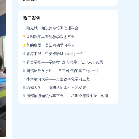
热门案例
企业如何搭建系统化培训体系，助力新员工
1
阳光城—知识共享培训管理平台
快速成长？
2
吉利汽车—智能教学教务平台
3
美的集团—美知移动学习平台
4
香港中银—中英双语M-learning平台
5
赞赞学堂——学练考+定向辅导，助力人才发展
6
国信证券互学E——自主可控的“国产化”平台
培训学了很多，一上场就不会说？AI陪练让
7
小米清河大学——打造数字化学习生态
销售能力增长「看得见」
8
绿城大学——资格认证牵引人才发展
9
德邦物流知识分享平台——培训全流程支持，构建学习社区
迁新址，启新章｜热烈祝贺问鼎资讯公司乔
迁大吉！