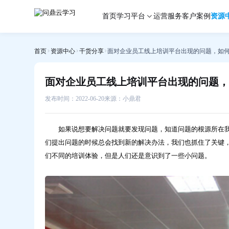
面
首页
学习平台
运营服务
客户案例
资源
对
企
业
首页
资源中心
干货分享
面对企业员工线上培训平台出现的问题，如
员
工
线
面对企业员工线上培训平台出现的问题，
上
培
发布时间：2022-06-20
来源：小鼎君
训
平
如果说想要解决问题就要发现问题，知道问题的根源所在我
台
们提出问题的时候总会找到新的解决办法，我们也抓住了关键
出
们不同的培训体验，但是人们还是意识到了一些小问题。
现
的
问
题，
如
何