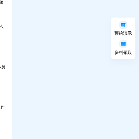
很
么
科技，如何让人才培养更高效？问鼎30年实
预约演示
战解读
资料领取
学员
组作