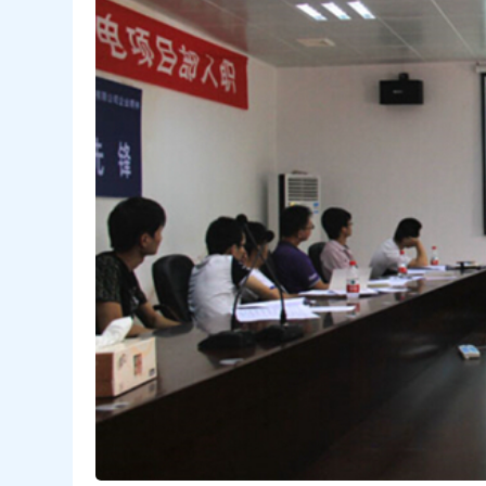
抓
住
在
线
培
训
的
关
键。-
问
鼎
云
学
习