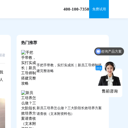
400-100-7350
免费试用
热门推荐
咨询产品方案
0阅读
手把手带教，实打实成长｜新员工导师制搭
建完整攻略
我
人
新员工培养怎么做？三大阶段长效培养方案
请查收（文末附资料包）