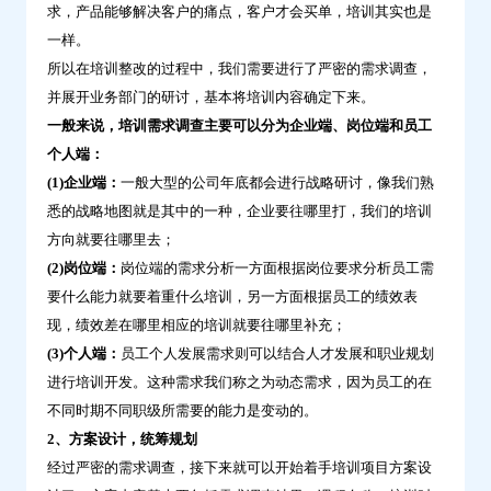
求，产品能够解决客户的痛点，客户才会买单，培训其实也是
这
一样。
几
所以在培训整改的过程中，我们需要进行了严密的需求调查，
个
并展开业务部门的研讨，基本将培训内容确定下来。
要
一般来说，培训需求调查主要可以分为企业端、岗位端和员工
点
个人端：
很
(1)企业端：
一般大型的公司年底都会进行战略研讨，像我们熟
重
悉的战略地图就是其中的一种，企业要往哪里打，我们的培训
要-
方向就要往哪里去；
问
(2)岗位端：
岗位端的需求分析一方面根据岗位要求分析员工需
鼎
要什么能力就要着重什么培训，另一方面根据员工的绩效表
云
现，绩效差在哪里相应的培训就要往哪里补充；
学
(3)个人端：
员工个人发展需求则可以结合人才发展和职业规划
习
进行培训开发。这种需求我们称之为动态需求，因为员工的在
不同时期不同职级所需要的能力是变动的。
2、方案设计，统筹规划
经过严密的需求调查，接下来就可以开始着手培训项目方案设