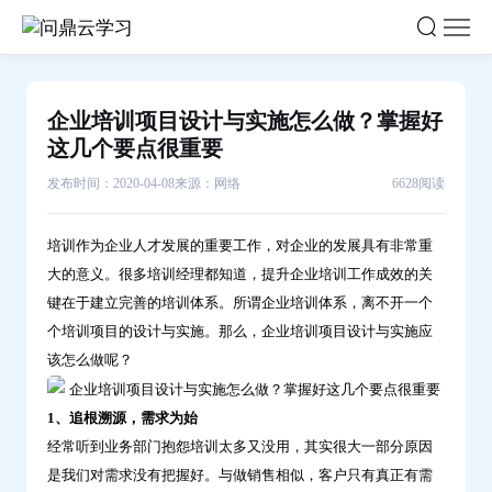
企
业
培
训
企业培训项目设计与实施怎么做？掌握好
项
这几个要点很重要
目
发布时间：2020-04-08
来源：网络
6628阅读
设
计
培训作为企业人才发展的重要工作，对企业的发展具有非常重
与
大的意义。很多培训经理都知道，提升企业培训工作成效的关
实
键在于建立完善的培训体系。所谓企业培训体系，离不开一个
施
个培训项目的设计与实施。那么，企业培训项目设计与实施应
怎
该怎么做呢？
么
做？
1、追根溯源，需求为始
掌
经常听到业务部门抱怨培训太多又没用，其实很大一部分原因
握
是我们对需求没有把握好。与做销售相似，客户只有真正有需
好