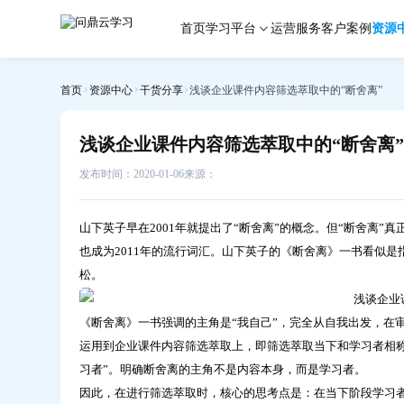
浅
首页
学习平台
运营服务
客户案例
资源
谈
企
业
首页
资源中心
干货分享
浅谈企业课件内容筛选萃取中的“断舍离”
课
件
内
浅谈企业课件内容筛选萃取中的“断舍离”
容
筛
发布时间：2020-01-06
来源：
选
萃
山下英子早在2001年就提出了“断舍离”的概念。但“断舍离”
取
也成为2011年的流行词汇。山下英子的《断舍离》一书看似
中
松。
的“断
舍
离”-
《断舍离》一书强调的主角是“我自己”，完全从自我出发，在
问
运用到企业课件内容筛选萃取上，即筛选萃取当下和学习者相
鼎
习者”。明确断舍离的主角不是内容本身，而是学习者。
云
因此，在进行筛选萃取时，核心的思考点是：在当下阶段学习