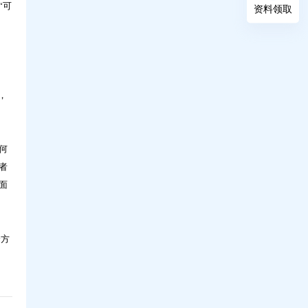
“可
资料领取
科技，如何让人才培养更高效？问鼎30年实
战解读
，
何
者
面
全方