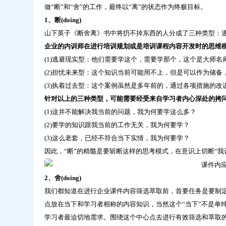
学
做“断”和“舍”的工作，最终以“离”的状态作为终极目标。
习
1、断(doing)
山下英子《断舍离》书中将扔不掉东西的人分成了三种类型：
企业的内训师在进行培训规划或是培训课程内容开发时的思维模
(1)逃避现实型：他们需要学这个，需要学那个，这个是大师
(2)担忧未来型：这个知识当前可能用不上，但是可以作为储备
(3)执着过去型：这个案例虽然是多年前的，通过各项措施的
针对以上的三种类型，可能需要经受来自学习者内心深处的拷
(1)这并不能解决我当前的问题，我为何要学这么多？
(2)要学的知识跟我当前的工作无关，我为何要学？
(3)这么老套，已经不符合当下实情，我为何要学？
因此，“断”的精髓是要斩断这样的思考模式，在意识上切断“我
2、舍(doing)
我们都知道在进行企业课件内容筛选萃取前，首要任务是要制
点放在当下和学习者相称的内容知识，当然这个“当下”不是单
学习者最迫切地需求。围绕这个中心点去进行有效筛选和萃取