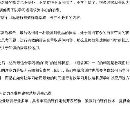
是名师的指导也不例外，不要觉得不听可惜了，不学可惜了。很多时候就是因为
训偏离了以学习者需求为中心的初衷。
着这个目标进行有效筛选萃取，舍弃不必要的内容。
重复断和舍，最后达到是一种脱离对物品的执念，处于游刃有余的自在空间的状
思考问题，进行有效的筛选合萃取课件内容，那么最终就能达到的“离”的状态
专注于知识的汲取和运用。
之后，达到最适合学习者的“离”的这种状态。《断舍离》一书的精髓是教我们如
人的注意力是极为有限和宝贵的，因此，我们在做培训时也需要考虑如何为学习
西，而是在如何让学习者用最短的时间进行有效学习并快速将所学加以应用这方
深耕企业培训行业多年，具备丰富的课件定制开发经验，紧跟前沿课件技术，提供