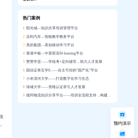
热门案例
企业如何搭建系统化培训体系，助力新员工
1
阳光城—知识共享培训管理平台
快速成长？
2
吉利汽车—智能教学教务平台
3
美的集团—美知移动学习平台
4
香港中银—中英双语M-learning平台
5
赞赞学堂——学练考+定向辅导，助力人才发展
6
国信证券互学E——自主可控的“国产化”平台
培训学了很多，一上场就不会说？AI陪练让
7
小米清河大学——打造数字化学习生态
销售能力增长「看得见」
8
绿城大学——资格认证牵引人才发展
。
9
德邦物流知识分享平台——培训全流程支持，构建学习社区
注
预约演示
迁新址，启新章｜热烈祝贺问鼎资讯公司乔
，
迁大吉！