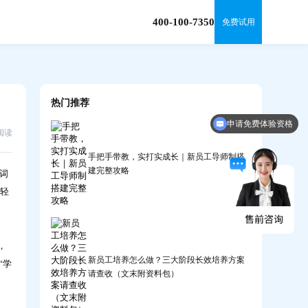
400-100-7350
免费试用
热门推荐
申请免费体验资格
5阅读
手把手带教，实打实成长｜新员工导师制搭
建完整攻略
词
单轻
，
新员工培养怎么做？三大阶段长效培养方案
“学
请查收（文末附资料包）