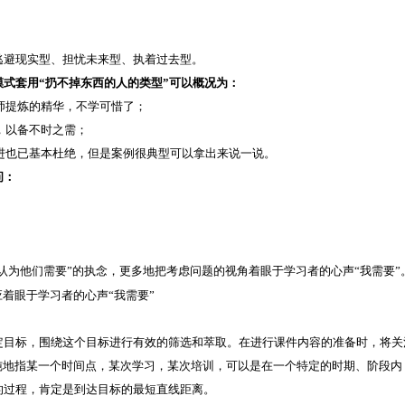
逃避现实型、担忧未来型、执着过去型。
式套用“扔不掉东西的人的类型”可以概况为：
名师提炼的精华，不学可惜了；
，以备不时之需；
改进也已基本杜绝，但是案例很典型可以拿出来说一说。
问：
认为他们需要”的执念，更多地把考虑问题的视角着眼于学习者的心声“我需要”
定目标，围绕这个目标进行有效的筛选和萃取。在进行课件内容的准备时，将关
纯地指某一个时间点，某次学习，某次培训，可以是在一个特定的时期、阶段内
的过程，肯定是到达目标的最短直线距离。