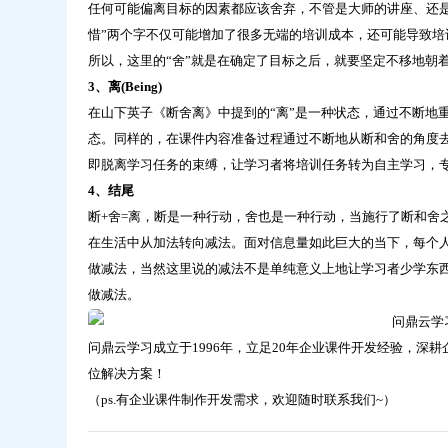
任何可能偏离目标的因素都应该舍弃，不管是大师的讲座、还
惜”两个字不仅可能增加了很多无端的培训成本，还可能导致培
所以，这里的“舍”就是在确定了目标之后，就要坚定不移地朝
3、离(Being)
在山下英子《断舍离》中提到的“离”是一种状态，通过不断地
态。同样的，在课件内容准备过程通过不断地从断和舍的角度去
即脱离学习任务的束缚，让学习者将培训任务转为自主学习，
4、结尾
断+舍=离，断是一种行动，舍也是一种行动，当施行了断和舍
在生活中从加法转向减法。面对信息量如此巨大的当下，每个
做减法，当然这里说的减法不是单纯意义上地让学习者少学东
做减法。
问鼎云学习成立于1996年，立足20年企业课件开发经验，
位解决方案！
（ps.有企业课件制作开发需求，欢迎随时联系我们~）