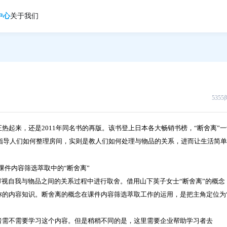
中心
关于我们
535
真正热起来，还是2011年同名书的再版。该书登上日本各大畅销书榜，“断舍离”一
是指导人们如何整理房间，实则是教人们如何处理与物品的关系，进而让生活简
审视自我与物品之间的关系过程中进行取舍。借用山下英子女士“断舍离”的概念
称的内容知识。断舍离的概念在课件内容筛选萃取工作的运用，是把主角定位为
者需不需要学习这个内容。但是稍稍不同的是，这里需要企业帮助学习者去