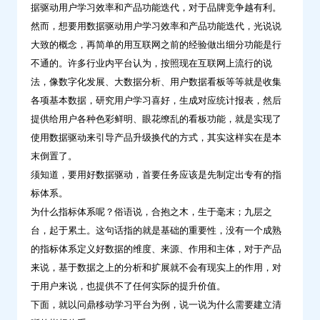
据驱动用户学习效率和产品功能迭代，对于品牌竞争越有利。
的
然而，想要用数据驱动用户学习效率和产品功能迭代，光说说
数
大致的概念，再简单的用互联网之前的经验做出细分功能是行
据
不通的。许多行业内平台认为，按照现在互联网上流行的说
指
法，像数字化发展、大数据分析、用户数据看板等等就是收集
标
各项基本数据，研究用户学习喜好，生成对应统计报表，然后
体
提供给用户各种色彩鲜明、眼花缭乱的看板功能，就是实现了
系-
使用数据驱动来引导产品升级换代的方式，其实这样实在是本
问
末倒置了。
鼎
须知道，要用好数据驱动，首要任务应该是先制定出专有的指
云
标体系。
学
为什么指标体系呢？俗语说，合抱之木，生于毫末；九层之
习
台，起于累土。这句话指的就是基础的重要性，没有一个成熟
的指标体系定义好数据的维度、来源、作用和主体，对于产品
来说，基于数据之上的分析和扩展就不会有现实上的作用，对
于用户来说，也提供不了任何实际的提升价值。
下面，就以问鼎移动学习平台为例，说一说为什么需要建立清