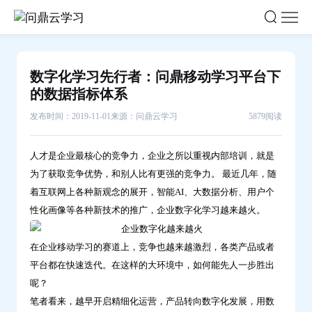
数
字
化
学
数字化学习先行者：问鼎移动学习平台下
习
的数据指标体系
先
发布时间：2019-11-01
来源：问鼎云学习
5879阅读
行
者：
人才是企业最核心的竞争力，企业之所以重视内部培训，就是
问
为了获取竞争优势，和别人比有更强的竞争力。 最近几年，随
鼎
着互联网上各种新观念的展开，智能AI、大数据分析、用户个
移
性化画像等各种新技术的推广，企业数字化学习越来越火。
动
学
在企业移动学习的赛道上，竞争也越来越激烈，各类产品或者
习
平台都在快速迭代。在这样的大环境中，如何能先人一步胜出
平
呢？
台
笔者看来，越早开启精细化运营，产品转向数字化发展，用数
下