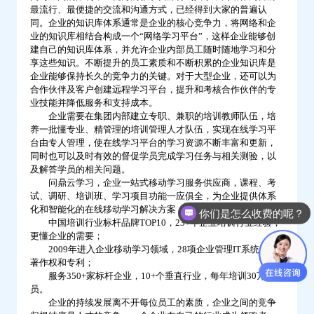
最流行、最便捷的交流和沟通方式，已经得到大家的普遍认
云
同。企业的知识库体系通常是企业的核心竞争力，将网络和企
学
业的知识库相结合构成一个“网络学习平台”，这样企业能够创
建自己的知识库体系，并允许企业内部员工随时随地学习和分
习
享这些知识。不断提升的员工素质和不断积累的企业知识库是
企业能够保持长久的竞争力的关键。对于大型企业，还可以为
合作伙伴及客户创建远程学习平台，提升和考核合作伙伴的专
业技能并降低服务和支持成本。
企业需要在集团内部建立专职、兼职的培训教师队伍，培
养一批懂专业、精管理的培训管理人才队伍，实现在线学习平
台由专人管理，使在线学习平台的学习资源不断丰富和更新，
同时也可以及时有效的督促学员完成学习任务与相关测验，以
及解答学员的相关问题。
问鼎云学习，企业一站式移动学习服务供应商，课程、考
试、调研、培训班、学习项目功能一应俱全，为企业提供体系
化和智能化的在线移动学习解决方案：
你们是怎么收费的呢？
中国培训行业标杆品牌TOP10，23+年企业培训行业经验，
更懂企业的需要；
2009年进入企业移动学习领域，28项企业管理IT系统开发
著作权和专利；
服务350+家标杆企业，10+个垂直行业，每年培训30万+学
员。
企业的持续发展离不开每位员工的素质，企业之间的竞争