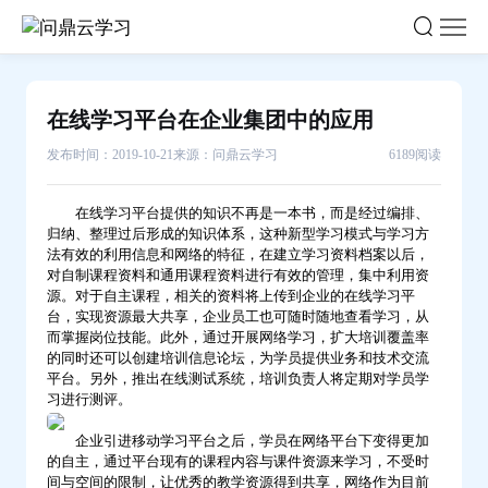
在
线
学
习
在线学习平台在企业集团中的应用
平
发布时间：2019-10-21
来源：问鼎云学习
6189阅读
台
在
在线学习平台提供的知识不再是一本书，而是经过编排、
企
归纳、整理过后形成的知识体系，这种新型学习模式与学习方
业
法有效的利用信息和网络的特征，在建立学习资料档案以后，
集
对自制课程资料和通用课程资料进行有效的管理，集中利用资
源。对于自主课程，相关的资料将上传到企业的在线学习平
团
台，实现资源最大共享，企业员工也可随时随地查看学习，从
中
而掌握岗位技能。此外，通过开展网络学习，扩大培训覆盖率
的同时还可以创建培训信息论坛，为学员提供业务和技术交流
的
平台。另外，推出在线测试系统，培训负责人将定期对学员学
应
习进行测评。
用-
企业引进移动学习平台之后，学员在网络平台下变得更加
问
的自主，通过平台现有的课程内容与课件资源来学习，不受时
鼎
间与空间的限制，让优秀的教学资源得到共享，网络作为目前