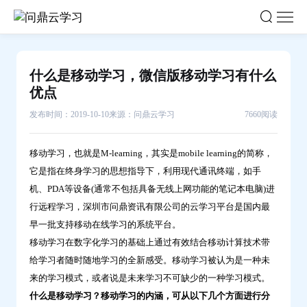
什
么
是
移
什么是移动学习，微信版移动学习有什么
动
优点
学
发布时间：2019-10-10
来源：问鼎云学习
7660阅读
习，
微
移动学习，也就是M-learning，其实是mobile learning的简称，
信
它是指在终身学习的思想指导下，利用现代通讯终端，如手
版
机、PDA等设备(通常不包括具备无线上网功能的笔记本电脑)进
移
行远程学习，深圳市问鼎资讯有限公司的云学习平台是国内最
动
早一批支持移动在线学习的系统平台。
学
移动学习在数字化学习的基础上通过有效结合移动计算技术带
习
给学习者随时随地学习的全新感受。移动学习被认为是一种未
有
来的学习模式，或者说是未来学习不可缺少的一种学习模式。
什
什么是移动学习？移动学习的内涵，可从以下几个方面进行分
么