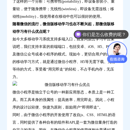
了这样的一个分析：可携带性(portability)，即设备形状小、重
量轻，便于随身携带；无线性(wireless)，即设备无需连线；移
动性(mobility)，指使用者在移动中也可以很好的使用。
随着微信的流行，微信版移动学习也在不断兴起，那微信版移
动学习有什么优点呢？
你们是怎么收费的呢？
如今大多移动学习系统支持多端入口，就拿问鼎云学习平台来
说吧，我们支持丰富的前端端口，包括安卓、iOS、H5、PC以
及微信公众号或者小程序的模式。现如今，更切合用户的生活
的移动学习方式，就是通过微信小程序、H5等无需下载、无需
等待的方式，享受着“用完即走”的轻松，不占手机内存，无压
力。
微信小程序是独立于公号的一种新应用形态，本质上是一种工
具。而工具本身的强属性：提高效率，用完即走。因此，小程
序的设计以轻便、快捷为原则，鼓励用户“即用即走”。
同时，由于微信小程序的开发使用了改自js、CSS、HTML的语
言，同时提供了各种自有的组件和API,是一套为微信量身打造的
自定义的语法。因此，在微信中小程序的使用体验比普通H5更