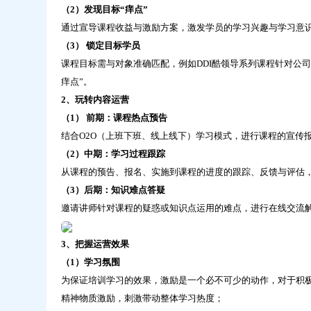
问
（2）发现目标“痒点”
鼎
通过宣导课程收益与激励方案，激发学员的学习兴趣与学习意识
云
（3） 锁定目标学员
学
习
课程目标需与对象准确匹配，例如DDI酷领导系列课程针对公
痒点”。
2、玩转内容运营
（1） 前期：课程热点预告
结合O2O（上班下班、线上线下）学习模式，进行课程的宣传
（2）中期：学习过程跟踪
从课程的预告、报名、实施到课程的进度的跟踪、反馈与评估
（3）后期：知识难点答疑
邀请讲师针对课程的疑惑或知识点运用的难点，进行在线交流
3、把握运营效果
（1）学习氛围
为保证培训学习的效果，激励是一个必不可少的动作，对于积
精神物质激励，刺激带动整体学习热度；