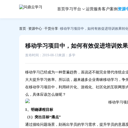
移
首页
学习平台
运营服务
客户案例
资源
动
学
习
首页
资源中心
干货分享
移动学习项目中，如何有效促进培训效果转
项
目
中，
移动学习项目中，如何有效促进培训效果
如
何
发布时间：2019-08-13
来源：多学
有
效
移动学习已经成为一种普遍趋势，虽说还不能完全替代传统企
促
大大提升学习效率。所以说，越来越多企业青睐移动学习，争
进
在移动学习项目中，利用碎片化、游戏化、社区化的互联网形
培
么，具体应该怎么做呢？
训
效
果
1、明确课程目标
转
（1）突出目标“痛点”
化-
通过描绘问题场景，刻画出学员的学习需求，提升学员的意愿