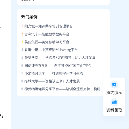
热门案例
企业如何搭建系统化培训体系，助力新员工
点、
1
阳光城—知识共享培训管理平台
快速成长？
2
吉利汽车—智能教学教务平台
3
美的集团—美知移动学习平台
4
香港中银—中英双语M-learning平台
5
赞赞学堂——学练考+定向辅导，助力人才发展
6
国信证券互学E——自主可控的“国产化”平台
培训学了很多，一上场就不会说？AI陪练让
7
小米清河大学——打造数字化学习生态
销售能力增长「看得见」
8
绿城大学——资格认证牵引人才发展
9
德邦物流知识分享平台——培训全流程支持，构建学习社区
预约演示
资料领取
迁新址，启新章｜热烈祝贺问鼎资讯公司乔
与
迁大吉！