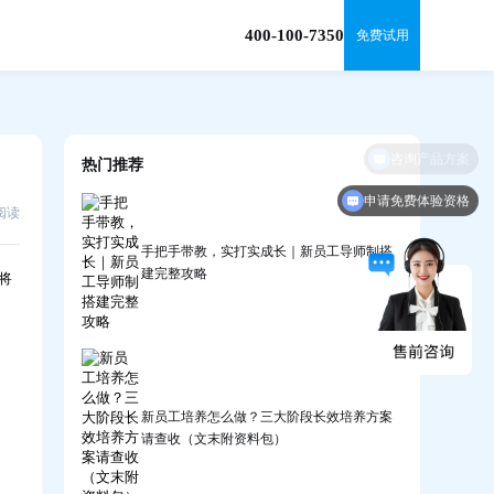
400-100-7350
免费试用
咨询产品方案
热门推荐
申请免费体验资格
2阅读
手把手带教，实打实成长｜新员工导师制搭
建完整攻略
将
新员工培养怎么做？三大阶段长效培养方案
请查收（文末附资料包）