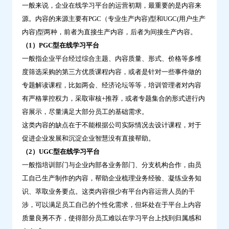
一般来说，企业在线学习平台的运营初期，最重要的是内容来
阶
源。内容的来源主要有PGC（专业生产内容)型和UGC(用户生产
段，
内容)型两种，前者为直接生产内容，后者为间接生产内容。
运
（1）PGC型在线学习平台
营
一般指企业平台经过综合主题、内容质量、形式、价格等多维
人
度筛选采购的第三方优质课程内容，或者是针对一些事件做的
员
专题解读课程，比如两会、经济论坛等等，培训管理者对内容
应
有严格掌控权力，采取审核+推荐，或者专题集合的形式进行内
该
容展示，尽量满足大部分员工的基础需求。
怎
这类内容的缺点在于不能根据公司实际情况去设计课程，对于
么
促进企业发展和沉淀企业智慧没有直接帮助。
做-
（2）UGC型在线学习平台
问
一般指培训部门与企业内部各业务部门、分支机构合作，由员
鼎
工自己生产制作的内容，帮助企业梳理业务经验、凝练业务知
云
识、萃取业务要点。这类内容很少有平台内容运营人员的干
学
涉，可以满足员工自己的个性化需求，但坏处在于平台上内容
习
质量良莠不齐，使得部分员工难以在学习平台上找到归属感和