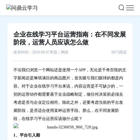
企
业
在
线
企业在线学习平台运营指南：在不同发展
学
阶段，运营人员应该怎么做
习
发布时间：2019-08-07
来源：网络
6673阅读
平
台
不论我们浏览一个网站还是使用一个APP，无论是千奇百怪的文
运
字新闻还是琳琅满目的商品图片，首先吸引我们眼球的都是内
营
容。对于企业在线学习平台来说，内容运营是不可缺少的，一
指
切的运营动作都需要基于企业战略制定，做任何决策前必须去
南：
考虑是否与企业定位相符。除此之外，还要考虑当前的平台发
在
展阶段，是否适合使用某种运营手段。那么，在不同发展阶
不
段，在线学习平台运营应该做什么呢？
同
发
1、平台引入期
展