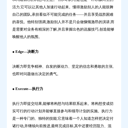
活力,它可以让其他人加速行动起来。懂得激励别人的人能鼓舞
自己的团队,承担看似不可能完成的任务——并且享受战胜困难
的喜悦。他特别强调,激励别人并不是只会做慷慨激昂的演讲,而
是需要对业务有精深的了解,并且掌握出色的说服技巧,创造能够
唤醒他人的氛围。
● Edge—决断力
决断力即竞争精神、自发的驱动力、坚定的信念和勇敢的主张,
也即对问题做出决定的勇气。
● Execute—执行力
执行力即提交结果,能够将构想与结果联系起来。将构想变成切
实可行的行动计划并能够直接参与和领导计划的实施。执行力
是一种专门的、独特的技能,它意味着一个人知道怎样把决定付
诸行动,并继续向前推进,最终完成目标,其中还要经历阻力、混