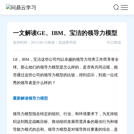
一
文
解
读
一文解读GE、IBM、宝洁的领导力模型
GE、
发布时间：2015-06-15
来源：实战商学院
9522阅读
IBM、
宝
洁
GE，IBM，宝洁这些公司均以卓越的领导力培养工作而享誉全
球。那么他们的领导力模型是怎么样的，是否有共同点呢，能
的
否通过这些公司的领导力模型的比较，得到启示，到底一位优
领
秀的领导者是什么样的？
导
力
重新解读领导力模型
模
型-
领导力模型指在特定的组织、行业、和环境要求下，为支持组
问
织达到既定战略目标、推动组织发展而需具备的最佳行为和领
鼎
导能力模式的总和。领导力模型是对领导胜任要素的综合，是
云