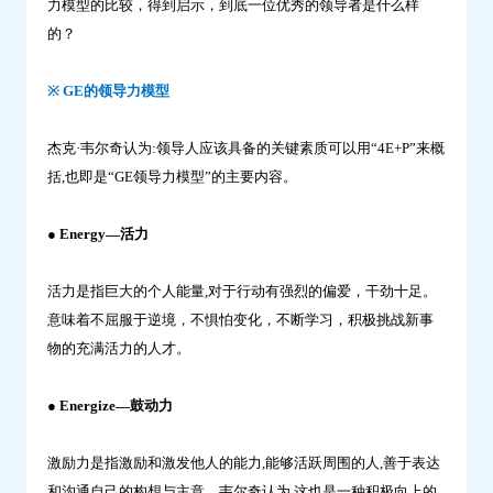
力模型的比较，得到启示，到底一位优秀的领导者是什么样
的？
※ GE的领导力模型
杰克·韦尔奇认为:领导人应该具备的关键素质可以用“4E+P”来概
括,也即是“GE领导力模型”的主要内容。
● Energy—活力
活力是指巨大的个人能量,对于行动有强烈的偏爱，干劲十足。
意味着不屈服于逆境，不惧怕变化，不断学习，积极挑战新事
物的充满活力的人才。
● Energize—鼓动力
激励力是指激励和激发他人的能力,能够活跃周围的人,善于表达
和沟通自己的构想与主意。韦尔奇认为,这也是一种积极向上的