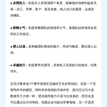
● 全情投入：
则是从人和资源两个角度，能够很好地将利益攸关
者—员工、同事、客户、甚至老板，纳入自己的愿景，达成支
持梯队。
● 鼓舞士气：
则是鼓舞团队的热情和士气，使团队始终保持在高
昂的工作状态。
● 授人以渔：
是构建团队整体的能力，培训与教授，重在授人以
渔。
● 卓越执行：
则是要率先垂范，亲身投入完美执行的推动，结果
导向。
在宝洁看来这5个要件是相互交融但又先后有别的。这是一个完
善而科学的模型，同时具有很强的可操作性，因为宝洁与大多
数领导力大师一样，坚信领导能力不是与生俱来的，而完全是
可以通过后天培养的。综观企业与政治军事领袖，无一不是具