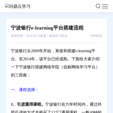
宁
波
银
行
宁波银行e-learning平台搭建流程
e-
learning
发布时间：2014-08-15
来源：移动学习前沿
9309阅读
平
台
宁波银行从2009年开始，筹措和搭建e-learning平
搭
台。至2014年，该平台已经成熟。下面给大家介绍
建
一下宁波银行搭建网络学院（也称网络学习平台）
流
的三部曲：
程-
问
鼎
一、课程选择：
云
学
1、引进通用课程。
宁波银行在六年时间内，通过外
习
部引进的方式共购买了127门通用课程。一般40钟的