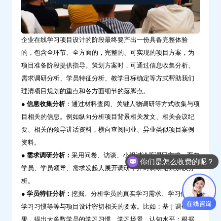
云
学
习
企业在线学习
项目设计的阶段最终要产出一份具备完整体验
的，包含全环节、全方面的，完整的、可实现的项目方案，为
项目准备阶段提供指导。策划方案时，可通过信息收集分析、
需求调研分析、学员特征分析、教学目标确定等方式帮助我们
理清项目规划的重点和各方面细节的落脚点。
● 信息收集分析
：通过材料查阅、关键人物调研等方式收集与项
目相关的信息。例如纵向分析项目背景相关发文、相关会议纪
要、相关的领导讲话资料，横向查阅同业、异业类似项目案例
资料。
● 需求调研分析：
采用问卷、访谈、小组讨论等调研方式，面向
你们是怎么收费的呢？
学员、学员领导、需求发起人展开调研，并对调研结果加以分
析。
● 学员特征分析：
挖掘、分析学员的真实学习需求、学习偏好、
学习习惯等等与项目设计密切相关的要素。比如：基于调研结
果，得出大多数学员的学习习惯、学习场景、认知水平；根据