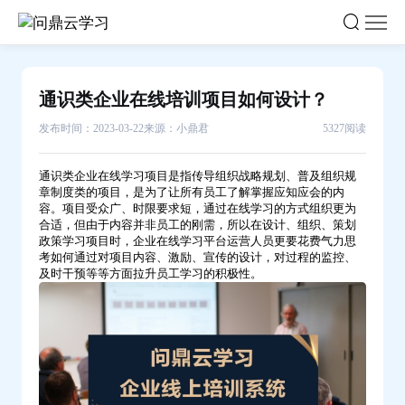
通
识
类
企
通识类企业在线培训项目如何设计？
业
发布时间：2023-03-22
来源：小鼎君
5327阅读
在
线
通识类企业在线学习项目是指传导组织战略规划、普及组织规
培
章制度类的项目，是为了让所有员工了解掌握应知应会的内
训
容。项目受众广、时限要求短，通过在线学习的方式组织更为
合适，但由于内容并非员工的刚需，所以在设计、组织、策划
项
政策学习项目时，
企业在线学习平台
运营人员更要花费气力思
目
考如何通过对项目内容、激励、宣传的设计，对过程的监控、
及时干预等等方面拉升员工学习的积极性。
如
何
设
计？-
问
鼎