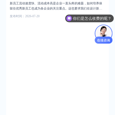
隐性知识的传承。导师看待问题的角度及思维、解决问题的思路想
新员工流动速度快、流动成本高是企业一直头疼的难题，如何培养保
法、为人处世的态度式、想问题的思路等，都能让帮助新员工快速成
留住优秀新员工也成为各企业的关注重点。这也要求我们在设计新员
长。 问鼎云学习的辅导带教功能，它能将传统师徒带教流程迁移至线
工培训项目的时候，应当切合员工实际需求，让培训真正行之有效。
发布时间：2026-07-20
728阅读
上，支持师徒双向互选，一对一辅导带教，自定义辅导流程，直击个
你们是怎么收费的呢？
问鼎凭借三十年深耕企业培训领域的深厚经验，匠心打造出一套完备
性化难点，任务随时跟踪，及时反馈辅导，帮助新员工快速复制岗位
的新员工培养方案，将新员工培养项目科学划分为三大阶段。以新员
能力。
工入职后的每一年为一个阶段，三大阶段环环相扣，通过3年的系统化
培育，让新员工深深扎根于企业，逐步达到关键管理岗位的任职要
求，成长为企业的中流砥柱。接下来，我们来看看三个阶段需要培训
的具体内容。
发布时间：2026-07-13
835阅读
发布时间：2026-07-03
1132阅读