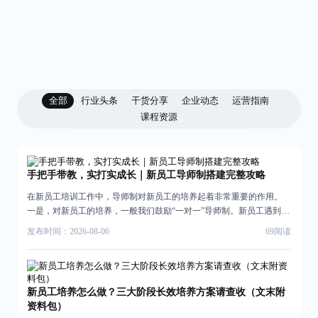
全部
行业头条
干货分享
企业动态
运营指南
课程资源
手把手带教，实打实成长｜新员工导师制搭建完整攻略
在新员工培训工作中，导师制对新员工的培养起着非常重要的作用。
一是，对新员工的培养，一般我们鼓励“一对一”导师制。新员工遇到不
懂、不明白的问题，都可以向导师请教，一对一辅导特别适合解决新
发布时间：2026-08-06
69阅读
员工在工作中遇到的各种个性化的问题。有靠谱的导师在前面带路，
可以帮助新员工在工作中越来越得心应手。 二是，导师制讲求言传身
教。导师在新员工的培养中，扮演着师亦友的角色。很多导师自身非
常优秀，本身就具有榜样的作用。在工作经验、知识技能方面，导师
新员工培养怎么做？三大阶段长效培养方案请查收（文末附
可以作为前辈，教会新员工很多知识，帮助其成长。此外，在生活方
资料包）
面，导师也也可以成为我们的朋友，有生活中的沟通。 三是，导师的