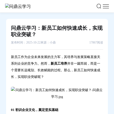
问
鼎
云
学
问鼎云学习：新员工如何快速成长，实现
习：
职业突破？
新
发布时间：2025-10-22
来源：小鼎
17867阅读
员
工
新员工作为企业未来发展的主力军，其培养与发展策略直接关
如
系到企业的竞争力。然而，
新员工培养
并非一蹴而就，而是一
何
个需要长远规划、长效赋能的过程。那么，新员工如何快速成
快
长，实现职业突破呢？
速
成
长，
实
现
01 初识企业文化，奠定坚实基础
职