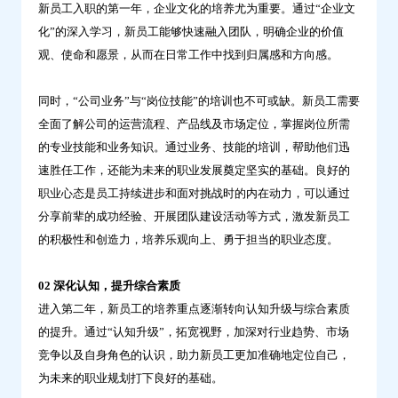
新员工入职的第一年，企业文化的培养尤为重要。通过“企业文
业
化”的深入学习，新员工能够快速融入团队，明确企业的价值
突
观、使命和愿景，从而在日常工作中找到归属感和方向感。
破？-
问
同时，“公司业务”与“岗位技能”的培训也不可或缺。新员工需要
鼎
全面了解公司的运营流程、产品线及市场定位，掌握岗位所需
云
的专业技能和业务知识。通过业务、技能的培训，帮助他们迅
学
速胜任工作，还能为未来的职业发展奠定坚实的基础。良好的
习
职业心态是员工持续进步和面对挑战时的内在动力，可以通过
分享前辈的成功经验、开展团队建设活动等方式，激发新员工
的积极性和创造力，培养乐观向上、勇于担当的职业态度。
02 深化认知，提升综合素质
进入第二年，新员工的培养重点逐渐转向认知升级与综合素质
的提升。通过“认知升级”，拓宽视野，加深对行业趋势、市场
竞争以及自身角色的认识，助力新员工更加准确地定位自己，
为未来的职业规划打下良好的基础。