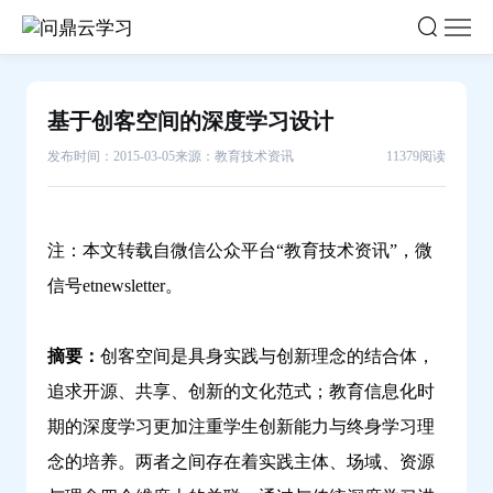
基
于
创
客
基于创客空间的深度学习设计
空
发布时间：2015-03-05
来源：教育技术资讯
11379阅读
间
的
深
度
注：本文转载自微信公众平台“教育技术资讯”，微
学
信号etnewsletter。
习
设
摘要：
创客空间是具身实践与创新理念的结合体，
计-
追求开源、共享、创新的文化范式；教育信息化时
问
期的深度学习更加注重学生创新能力与终身学习理
鼎
云
念的培养。两者之间存在着实践主体、场域、资源
学