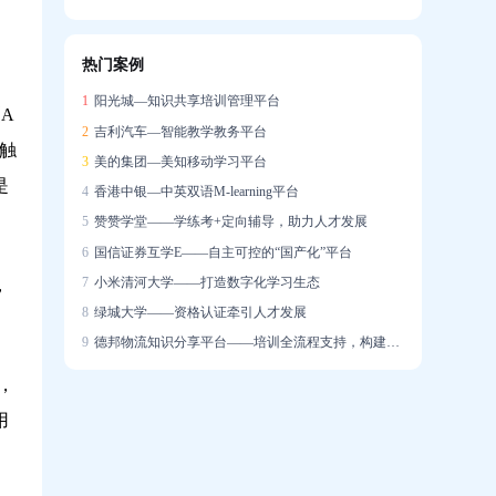
信创战略下的在线培训系统国产化实践
热门案例
企业培训系统构建智能驱动的人才发展生态
1
阳光城—知识共享培训管理平台
A
2
吉利汽车—智能教学教务平台
轻触
3
美的集团—美知移动学习平台
是
4
香港中银—中英双语M-learning平台
5
赞赞学堂——学练考+定向辅导，助力人才发展
6
国信证券互学E——自主可控的“国产化”平台
7
小米清河大学——打造数字化学习生态
，
8
绿城大学——资格认证牵引人才发展
9
德邦物流知识分享平台——培训全流程支持，构建学习社区
，
用