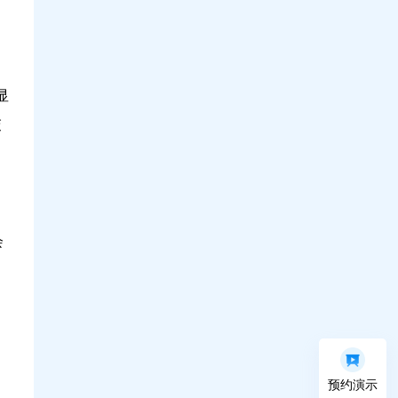
显
交
会
预约演示