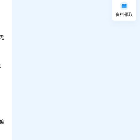
资料领取
 无
的
偏