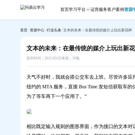
文
首页
学习平台
运营服务
客户案例
资源
本
的
未
首页
资源中心
行业头条
文本的未来：在最传统的媒介上玩出新花样
来：
在
最
文本的未来：在最传统的媒介上玩出新花
传
统
发布时间：2015-03-05
来源：36氪
的
媒
天气不好时，我就会搭公交车去上班。尽管许多应
介
上
纽约的 MTA 服务，直接 Bus Time 发短信
玩
为了等车再下一个应用了。”
出
新
花
样-
相比既定输入规则的图形界面，作为接口的文本对话
问