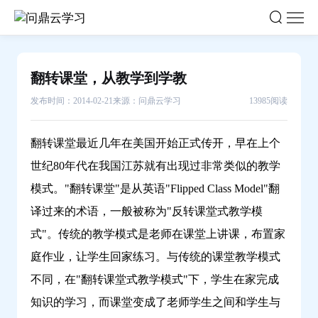
翻
转
课
堂，
翻转课堂，从教学到学教
从
发布时间：2014-02-21
来源：问鼎云学习
13985阅读
教
学
到
翻转课堂最近几年在美国开始正式传开，早在上个
学
世纪80年代在我国江苏就有出现过非常类似的教学
教-
模式。"翻转课堂"是从英语"Flipped Class Model"翻
问
译过来的术语，一般被称为"反转课堂式教学模
鼎
式"。传统的教学模式是老师在课堂上讲课，布置家
云
学
庭作业，让学生回家练习。与传统的课堂教学模式
习
不同，在"翻转课堂式教学模式"下，学生在家完成
知识的学习，而课堂变成了老师学生之间和学生与