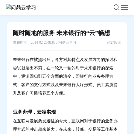
随
时
随
地
随时随地的服务 未来银行的“云”畅想
的
发布时间：2014-02-20
来源：问鼎云学习
9427阅读
服
务
未
未来银行在被提出后，各方对其特点及发展方向的探讨和
来
尝试就层出不穷，在一轮又一轮的对于未来银行的探索
银
中，逐渐回归到五个方面的演变，即银行的业务办理方
行
式、客户的支付方式以及未来银行大厅形式、员工素质提
的“云”畅
升及客户习惯培养五个方便。
想-
问
业务办理，云端实现
鼎
在互联网发展愈发迅猛的今天，互联网对于银行的业务办
云
理方式的冲击越来越大，在未来，转账、交易等工作基本
学