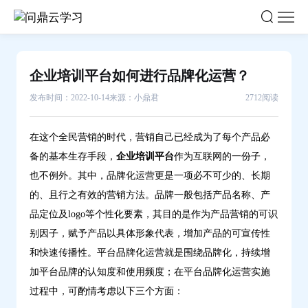
企
业
培
训
企业培训平台如何进行品牌化运营？
平
发布时间：2022-10-14
来源：小鼎君
2712阅读
台
如
何
在这个全民营销的时代，营销自己已经成为了每个产品必
进
备的基本生存手段，
企业培训平台
作为互联网的一份子，
行
也不例外。其中，品牌化运营更是一项必不可少的、长期
品
的、且行之有效的营销方法。
品牌一般包括产品名称、产
牌
品定位及
logo等个性化要素，其目的是作为产品营销的可识
化
别因子，赋予产品以具体形象代表，增加产品的可宣传性
运
和快速传播性
。
平台品牌化运营
就是围绕品牌化，持续增
营？-
加平台品牌的认知度和使用频度；
在
平台品牌化运营
实施
问
过程中，可酌情考虑以下三个方面：
鼎