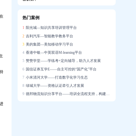
在
热门案例
企业如何搭建系统化培训体系，助力新员工
1
阳光城—知识共享培训管理平台
快速成长？
2
吉利汽车—智能教学教务平台
3
美的集团—美知移动学习平台
4
香港中银—中英双语M-learning平台
主
5
赞赞学堂——学练考+定向辅导，助力人才发展
6
国信证券互学E——自主可控的“国产化”平台
持
培训学了很多，一上场就不会说？AI陪练让
7
小米清河大学——打造数字化学习生态
销售能力增长「看得见」
8
绿城大学——资格认证牵引人才发展
9
德邦物流知识分享平台——培训全流程支持，构建学习社区
进
迁新址，启新章｜热烈祝贺问鼎资讯公司乔
迁大吉！