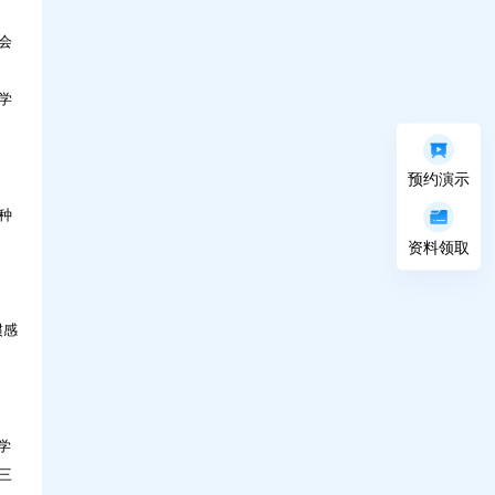
会
学
科技，如何让人才培养更高效？问鼎30年实
战解读
预约演示
种
资料领取
惯感
学
三