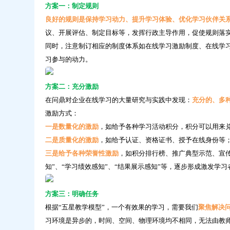
方案一：制定规则
良好的规则是保持学习动力、提升学习体验、优化学习伙伴关
议、开展评估、制定目标等，发挥行政主导作用，促使规则落
同时，注意制订相应的制度体系如在线学习激励制度、在线学
习参与的动力。
方案二：充分激励
在问鼎对企业在线学习的大量研究与实践中发现：
充分的、多
激励方式：
一是数量化的激励
，如给予各种学习活动积分，积分可以用来
二是质量化的激励
，如给予认证、资格证书、授予在线身份等
三是给予各种荣誉性激励
，如积分排行榜、推广典型示范、宣传
知”、“学习绩效感知”、“结果展示感知”等，逐步形成激发学
方案三：明确任务
根据“五星教学模型”，一个有效果的学习，需要我们
聚焦解决
习环境是异步的，时间、空间、物理环境均不相同，无法由教