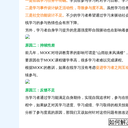
学
一是在线学习任务不明确。
学员在参与学习时对学习目标、学
习
二是学习事件设计缺乏活动性，导致参与度不高。
虽然学习任
三是社交功能设计不足。
不少的学习者希望通过学习来驱动社
线学习的参与热情也会有所下降。
另外，学习者自身学习提升的意愿强度即自我驱动也在影响着
原因二：持续性差
前几年，MOOC对培训教育界的影响可谓是“山雨欲来风满楼
要原因在于MOOC课程辍学率高，很多学习者难以完成课程。
根据MOOC的教训，如果在线学习没有考虑
促进学习者之间互
续参与。
原因三：反馈不足
当学习者通过学习能满足自身期待，实现自我追求时，参与在
程中，如果缺乏对其学习进度、学习成绩、学习取得的相关技
分析了参与度底的原因，那我们又该如何针对这些问题有效改
如何解