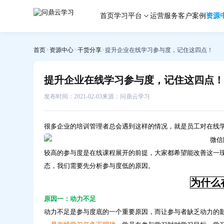
提
首页
学习平台
运营服务
客户案例
资源
升
企
业
首页
资源中心
干货分享
提升企业在线学习参与度，记住这四点！
在
线
学
提升企业在线学习参与度，记住这四点！
习
参
发布时间：2021-02-03
来源：问鼎云学习
与
度，
很多企业的培训管理者总会遇到这样的情况，就是员工对在线
记
住
较高的参与度是在线课程展开的前提，大家都希望能改善这一
这
态，我们需要先分析参与度低的原因。
四
点！-
为什么
问
原因一：动力不足
鼎
动力不足是参与度底的一个重要原因，而让参与者缺乏动力的
云