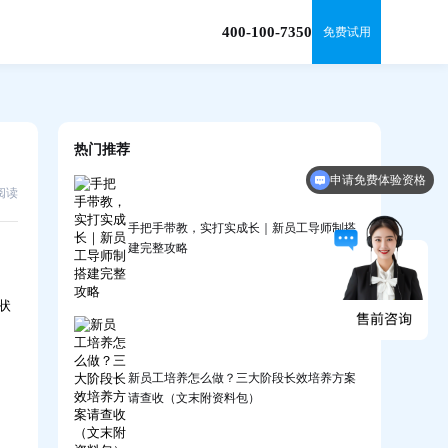
400-100-7350
免费试用
热门推荐
申请免费体验资格
4阅读
手把手带教，实打实成长｜新员工导师制搭
建完整攻略
状
新员工培养怎么做？三大阶段长效培养方案
请查收（文末附资料包）