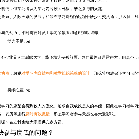
习后能够达到的效果缺乏清晰的认识，从而导致参与动力不足。
务明确，但学习者认为学习内容较为死板，缺乏参与的兴趣。
会关系、人际关系的发展，如果在学习课程的过程中缺少社交沟通，那么员工对
参与的动力，平时需要对员工学习的氛围和意识加以培养。
”，不少业界人士感叹大学、线下培训要被颠覆。然而最终却是雷声大，雨点小，
动协商
，忽视
对学习内容结构和教学组织策略的设计
，那么将很难保证学习者的
线学习的愿望会得到较大的强化。追求自我成效是人的本能，因此在学习者学习
能、资历等进行
及时有效反馈
，那么学习者参与意愿也会大受影响。
进呢？在这我也给大家提供几点方案。
决参与度低的问题？