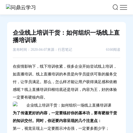
企
业
线
上
企业线上培训干货：如何组织一场线上直
培
播培训课
训
发布时间：2020-04-07
来源：行思笔记
6160阅读
干
货：
在疫情影响下，线下培训收紧，很多企业开始尝试线上培训，
如
如直播培训。线上直播培训的本质是向学员提供可靠的服务交
何
付，让学员满足。那么，怎么样才能让用户获得满足感和依赖
组
感呢？线上直播培训归根结底还是培训，内容为王，好的体验
织
一定要有硬核内容。
一
场
为了传递更好的内容，一定要练好你的基本功，要有硬核干货
线
的知识交付。同时，你还要内容呈现的几个注意点：
上
第一，视觉呈现上一定要图示冲击强，一定要多图少字；
直