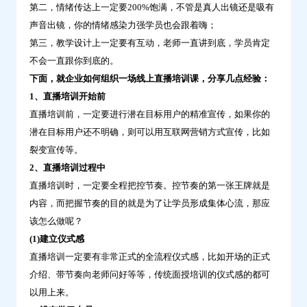
第二，情绪传达上一定要200%饱满，不管是真人出镜还是吸有
播
声音出镜，你的情绪感染力强学员也会跟着嗨；
培
第三，教学设计上一定要有互动，老师一直讲到底，学员肯定
训
不会一直跟你到底的。
课-
下面，就企业如何组织一场线上直播培训课，分享几点经验：
问
1、直播培训开始前
鼎
直播培训前，一定要进行潜在目标用户的精准宣传，如果你的
云
潜在目标用户还不明确，则可以用互联网营销方式宣传，比如
学
裂变宣传等。
习
2、直播培训过程中
直播培训时，一定要全程把控节奏。控节奏的第一张王牌就是
内容，而把握节奏的目的就是为了让学员形成集体心流，那应
该怎么做呢？
(1)建立仪式感
直播培训一定要有非常正式的全流程仪式感，比如开场的正式
介绍、带节奏向老师问好等等，传统面授培训的仪式感的都可
以用上来。