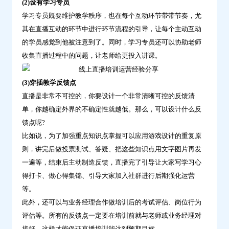
(2)设有学习专员
学习专员既要维护教学秩序，也在每个互动环节带带节奏，尤
其在直播互动的环节中进行环节流程的引导，让每个主动互动
的学员感觉到他被注意到了。同时，学习专员还可以协助老师
收集直播过程中的问题，让老师给更投入讲课。
(3)穿插教学反馈点
直播是非常不可控的，你要设计一个非常清晰可控的反馈清
单，你越确定外界的不确定性就越低。那么，可以设计什么反
馈点呢?
比如说，为了加强重点知识点掌握可以应用游戏设计的重复原
则，讲完后做投票测试、答疑、把这些知识点用文字图片再发
一遍等，结束后主动制造反馈，直播完了引导让大家写学习心
得打卡、做心得集锦、引导大家加入社群进行后期强化运营
等。
此外，还可以与业务经理合作做培训后的考试评估、岗位行为
评估等。所有的反馈点一定要在培训前就与老师或业务经理对
接好，这样才能保证直播培训能达到预期目标。