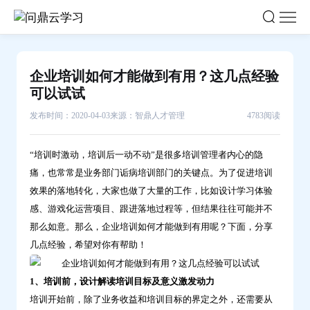
企
业
培
训
企业培训如何才能做到有用？这几点经验
如
可以试试
何
发布时间：2020-04-03
来源：智鼎人才管理
4783阅读
才
能
“培训时激动，培训后一动不动”是很多培训管理者内心的隐
做
痛，也常常是业务部门诟病培训部门的关键点。为了促进培训
到
效果的落地转化，大家也做了大量的工作，比如设计学习体验
有
感、游戏化运营项目、跟进落地过程等，但结果往往可能并不
用？
那么如意。那么，企业培训如何才能做到有用呢？下面，分享
这
几点经验，希望对你有帮助！
几
点
1、培训前，设计解读培训目标及意义激发动力
经
培训开始前，除了业务收益和培训目标的界定之外，还需要从
验