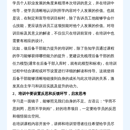
学员个人职业发展的角度来梳理本次培训的意义，并在培训中
可
传导，使学员清晰地认识到所学内容对个人发展的价值。也就
以
是说，在制定和宣导培训目标时，除了告诉员工他能够学会什
试
么技能，更应该告诉员工这项技能对他个人发展的价值。对培
试-
训目标及其意义的解读，不仅仅只在培训前宣传，在培训中也
问
需要有相应的设计。
鼎
比如，做后备干部能力提升的培训时，除了告知学员通过课程
云
的学习能够获得哪些能力的提升，更建议先梳理后备干部的胜
学
任力模型(通常在后备干部入库时，就有此模型和标准)，在培训
习
过程中结合课程或环节设置进行详细的解读和传导。这就使得
后备干部能够清晰地链接到自身的成长与此次培训的关系，激
发其自主学习和训后实践及提升的动力。
2、培训中要设置反思和反馈环节，启发思考
学习是一面镜子，能够照见我们自身的不足。古语云：“学而不
思则罔，思而不学则殆”，好的培养项目，一定要给学员的反思
和领悟留出空间。
在培训课程内容开发中，讲师和培训管理者往往希望给学员尽