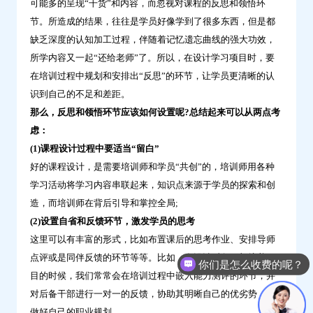
可能多的呈现“干货”和内容，而忽视对课程的反思和领悟环
节。所造成的结果，往往是学员好像学到了很多东西，但是都
缺乏深度的认知加工过程，伴随着记忆遗忘曲线的强大功效，
所学内容又一起“还给老师”了。所以，在设计学习项目时，要
在培训过程中规划和安排出“反思”的环节，让学员更清晰的认
识到自己的不足和差距。
那么，反思和领悟环节应该如何设置呢?总结起来可以从两点考
虑：
(1)课程设计过程中要适当“留白”
好的课程设计，是需要培训师和学员“共创”的，培训师用各种
学习活动将学习内容串联起来，知识点来源于学员的探索和创
造，而培训师在背后引导和掌控全局;
(2)设置自省和反馈环节，激发学员的思考
这里可以有丰富的形式，比如布置课后的思考作业、安排导师
点评或是同伴反馈的环节等等。比如，在设计后备干部培养项
你们是怎么收费的呢？
目的时候，我们常常会在培训过程中嵌入能力测评的环节，并
对后备干部进行一对一的反馈，协助其明晰自己的优劣势，并
做好自己的职业规划。