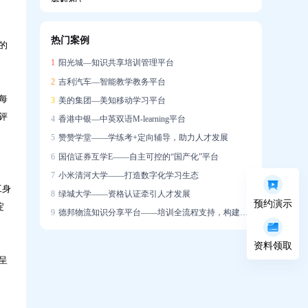
热门案例
的
企业如何搭建系统化培训体系，助力新员工
1
阳光城—知识共享培训管理平台
快速成长？
2
吉利汽车—智能教学教务平台
每
3
美的集团—美知移动学习平台
评
4
香港中银—中英双语M-learning平台
5
赞赞学堂——学练考+定向辅导，助力人才发展
6
国信证券互学E——自主可控的“国产化”平台
培训学了很多，一上场就不会说？AI陪练让
7
小米清河大学——打造数字化学习生态
销售能力增长「看得见」
工身
8
绿城大学——资格认证牵引人才发展
预约演示
淀
9
德邦物流知识分享平台——培训全流程支持，构建学习社区
资料领取
呈
迁新址，启新章｜热烈祝贺问鼎资讯公司乔
迁大吉！