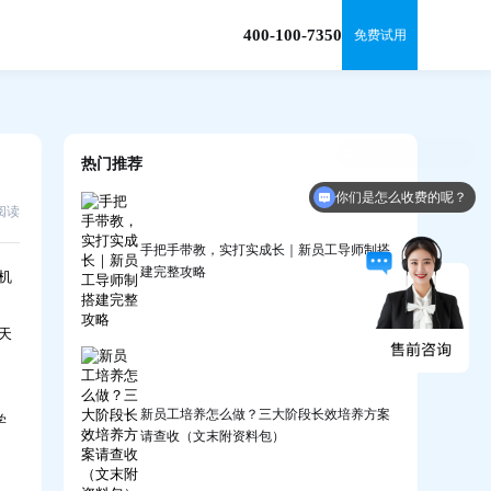
400-100-7350
免费试用
热门推荐
你们是怎么收费的呢？
5阅读
手把手带教，实打实成长｜新员工导师制搭
建完整攻略
机
天
新员工培养怎么做？三大阶段长效培养方案
学
请查收（文末附资料包）