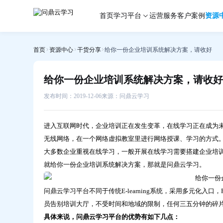
给
首页
学习平台
运营服务
客户案例
资源
你
一
份
首页
资源中心
干货分享
给你一份企业培训系统解决方案，请收好
企
业
培
给你一份企业培训系统解决方案，请收好
训
系
发布时间：2019-12-06
来源：问鼎云学习
统
解
进入互联网时代，企业培训正在发生变革，在线学习正在成为
决
无线网络，在一个网络虚拟教室里进行网络授课、学习的方式
方
大多数企业重视在线学习，一般开展在线学习需要搭建企业培
案，
就给你一份企业培训系统解决方案，那就是问鼎云学习。
请
收
好-
问鼎云学习平台不同于传统E-learning系统，采用多元化入
问
员告别培训大厅，不受时间和地域的限制，任何三五分钟的碎
鼎
具体来说，问鼎云学习平台的优势有如下几点：