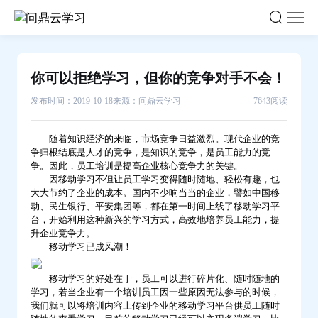
你
可
以
拒
你可以拒绝学习，但你的竞争对手不会！
绝
发布时间：2019-10-18
来源：问鼎云学习
7643阅读
学
习，
随着知识经济的来临，市场竞争日益激烈。现代企业的竞
但
争归根结底是人才的竞争，是知识的竞争，是员工能力的竞
你
争。因此，员工培训是提高企业核心竞争力的关键。
的
因移动学习不但让员工学习变得随时随地、轻松有趣，也
大大节约了企业的成本。国内不少响当当的企业，譬如中国移
竞
动、民生银行、平安集团等，都在第一时间上线了移动学习平
争
台，开始利用这种新兴的学习方式，高效地培养员工能力，提
升企业竞争力。
对
移动学习已成风潮！
手
不
移动学习的好处在于，员工可以进行碎片化、随时随地的
学习，若当企业有一个培训员工因一些原因无法参与的时候，
会！-
我们就可以将培训内容上传到企业的移动学习平台供员工随时
问