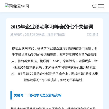
2015
年
企
业
2015年企业移动学习峰会的七个关键词
移
动
发布时间：2015-08-06
来源：移动学习前沿
9301阅读
学
习
移动互联网时代，移动学习已成企业培训领域的热门话题，似
峰
乎不懂点移动学习的知识和应用，都不好意思说自己的是培训
会
人。伴随着大数据、物联网、XAPI、穿戴设备、虚拟现实、增
的
强现实等技术的发展，未来移动学习领域或将发生升级和重
七
构。在8月28-29日的企业移动学习峰会上，围绕主题“新技术重
塑移动学习”的12场演讲，你绝对不容错过。
个
关
键
关键词一：移动学习之父首场亮相
词-
问
新技术如何重塑移动学习？本届峰会上，移动学习之父的克拉