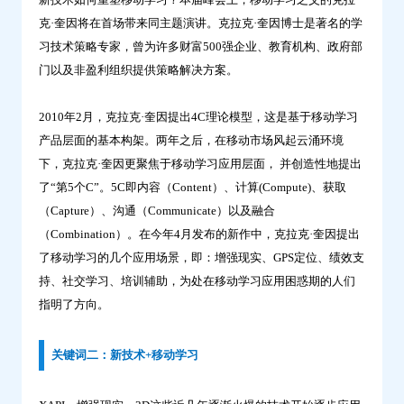
鼎
克·奎因将在首场带来同主题演讲。克拉克·奎因博士是著名的学
云
习技术策略专家，曾为许多财富500强企业、教育机构、政府部
学
门以及非盈利组织提供策略解决方案。
习
2010年2月，克拉克·奎因提出4C理论模型，这是基于移动学习
产品层面的基本构架。两年之后，在移动市场风起云涌环境
下，克拉克·奎因更聚焦于移动学习应用层面， 并创造性地提出
了“第5个C”。5C即内容（Content）、计算(Compute)、获取
（Capture）、沟通（Communicate）以及融合
（Combination）。在今年4月发布的新作中，克拉克·奎因提出
了移动学习的几个应用场景，即：增强现实、GPS定位、绩效支
持、社交学习、培训辅助，为处在移动学习应用困惑期的人们
指明了方向。
关键词二：新技术+移动学习