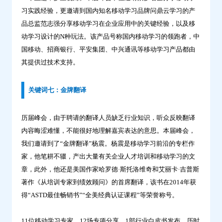
习实践经验，更邀请到国内知名移动学习品牌问鼎云学习的产
品总监范志强分享移动学习在企业应用中的关键经验，以及移
动学习设计的N种玩法。该产品号称国内移动学习的领跑者，中
国移动、招商银行、平安集团、中兴通讯等移动学习产品都由
其提供过技术支持。
关键词七：金牌翻译
历届峰会，由于聘请的翻译人员缺乏行业知识，听众反映翻译
内容晦涩难懂，不能很好地理解嘉宾表达的意思。本届峰会，
我们邀请到了“金牌翻译”杨震。杨震是移动学习前沿的专栏作
家，他笔耕不辍，产出大量有关企业人才培训和移动学习的文
章，此外，他还是美国作家哈罗德·斯托洛维奇和艾丽卡·吉普斯
著作《从培训专家到绩效顾问》的首席翻译，该书在2014年获
得“ASTD最佳畅销书”“全美经典认证课程”等荣誉称号。
11位移动学习专家、12场专项分享、1部行业白皮书发布、历时