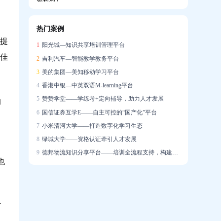
热门案例
企业如何搭建系统化培训体系，助力新员工
，提
1
阳光城—知识共享培训管理平台
快速成长？
王佳
2
吉利汽车—智能教学教务平台
3
美的集团—美知移动学习平台
4
香港中银—中英双语M-learning平台
5
赞赞学堂——学练考+定向辅导，助力人才发展
的
6
国信证券互学E——自主可控的“国产化”平台
培训学了很多，一上场就不会说？AI陪练让
7
小米清河大学——打造数字化学习生态
销售能力增长「看得见」
8
绿城大学——资格认证牵引人才发展
9
德邦物流知识分享平台——培训全流程支持，构建学习社区
也
迁新址，启新章｜热烈祝贺问鼎资讯公司乔
了
迁大吉！