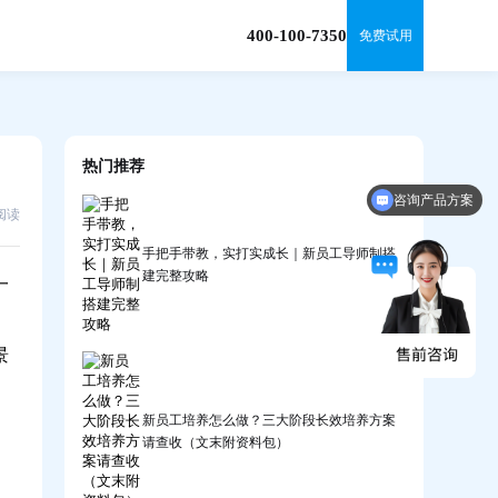
400-100-7350
免费试用
热门推荐
咨询产品方案
8阅读
手把手带教，实打实成长｜新员工导师制搭
建完整攻略
一
景
新员工培养怎么做？三大阶段长效培养方案
请查收（文末附资料包）