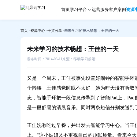
未
首页
学习平台
运营服务
客户案例
资源
来
学
习
首页
资源中心
干货分享
未来学习的技术畅想：王佳的一天
的
技
术
未来学习的技术畅想：王佳的一天
畅
想：
发布时间：2014-08-11
来源：移动学习前沿
王
佳
又是一个周末，王佳被事先设置好闹钟的智能手环
的
一
个懒腰，王佳感觉睡眠不太好，她为昨天没有听取智
天-
态，智能手环把一段信息传导到了智能Pad上，P
问
是一段舒缓的清晨音乐。同时两条短信分别发送到
鼎
云
学
王佳洗漱吃过早餐，并出发去智能学习中心。当王佳
习
上。"这小姑娘又不重视自己的睡眠质量。看来今天