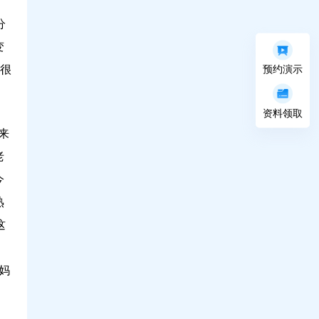
、
分
变
科技，如何让人才培养更高效？问鼎30年实
佳很
预约演示
战解读
资料领取
来
老
今
熟
这
妈