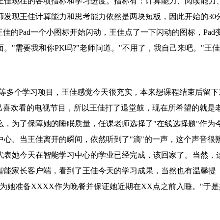
王佳现在的各项指标和学习进度。指标有：计算能力、阅读能力
师发现王佳计算能力和思考能力依然是两块短板，因此开始的30
佳的Pad一个小图标开始闪动，王佳点了一下闪动的图标，Pad
"需要我和你PK吗?"老师问道。"不用了，我自己来吧。"王
赛等多个学习项目，王佳感觉今天很充实，本来想课程结束后留下
己喜欢看的电视节目，所以王佳打了退堂鼓，现在所希望的就是
，为了保障她的睡眠质量，任课老师选择了"在线选择题"作为
心。当王佳离开的瞬间，依然听到了"滴"的一声，这个声音很
代表她今天在智能学习中心的学业已经完成，该回家了。当然，
智能家长客户端，看到了王佳今天的学习成果，当然也有温馨提
为她准备XXXX作为晚餐并保证她近期在XX点之前入睡。"于是