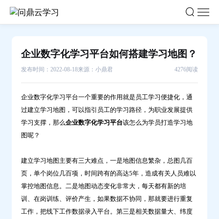
企
业
数
字
企业数字化学习平台如何搭建学习地图？
化
发布时间：2022-08-18
来源：小鼎君
4276阅读
学
习
平
企业数字化学习平台一个重要的作用就是员工学习便捷化，通
过建立学习地图，可以指引员工的学习路径，为职业发展提供
台
学习支撑，那么
企业数字化学习平台
该怎么为学员打造学习地
如
图呢？
何
搭
建立学习地图主要有三大难点，一是地图信息繁杂，总图几百
建
页，单个岗位几百项，时间跨有的高达5年，造成有关人员难以
学
掌控地图信息。二是地图动态变化非常大，每天都有新的培
习
训、在岗训练、评价产生，如果数据不协同，那就要进行重复
地
工作，把线下工作数据录入平台。第三是相关数据量大、纬度
图？-