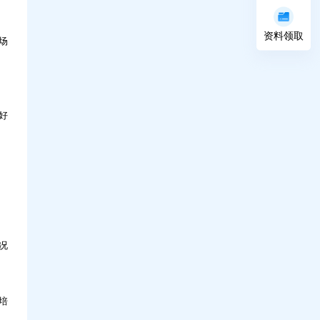
资料领取
场
好
况
培