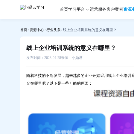
线
首页
学习平台
运营服务
客户案例
资源
上
企
业
首页
资源中心
行业头条
线上企业培训系统的意义在哪里？
培
训
系
线上企业培训系统的意义在哪里？
统
的
发布时间：2023-04-28
来源：小鼎君
意
义
随着科技的不断发展，越来越多的企业开始采用线上企业培训
在
义在哪里呢？以下是一些可能的原因：
哪
里？-
问
鼎
云
学
习