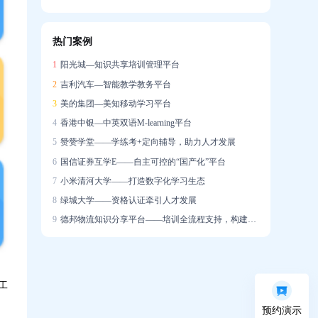
信创战略下的在线培训系统国产化实践
热门案例
企业培训系统构建智能驱动的人才发展生态
1
阳光城—知识共享培训管理平台
2
吉利汽车—智能教学教务平台
3
美的集团—美知移动学习平台
4
香港中银—中英双语M-learning平台
5
赞赞学堂——学练考+定向辅导，助力人才发展
6
国信证券互学E——自主可控的“国产化”平台
7
小米清河大学——打造数字化学习生态
8
绿城大学——资格认证牵引人才发展
9
德邦物流知识分享平台——培训全流程支持，构建学习社区
工
预约演示