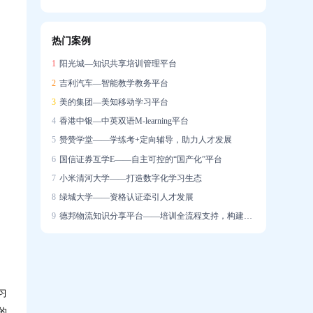
信创战略下的在线培训系统国产化实践
热门案例
企业培训系统构建智能驱动的人才发展生态
1
阳光城—知识共享培训管理平台
2
吉利汽车—智能教学教务平台
3
美的集团—美知移动学习平台
4
香港中银—中英双语M-learning平台
5
赞赞学堂——学练考+定向辅导，助力人才发展
6
国信证券互学E——自主可控的“国产化”平台
7
小米清河大学——打造数字化学习生态
8
绿城大学——资格认证牵引人才发展
9
德邦物流知识分享平台——培训全流程支持，构建学习社区
习
的