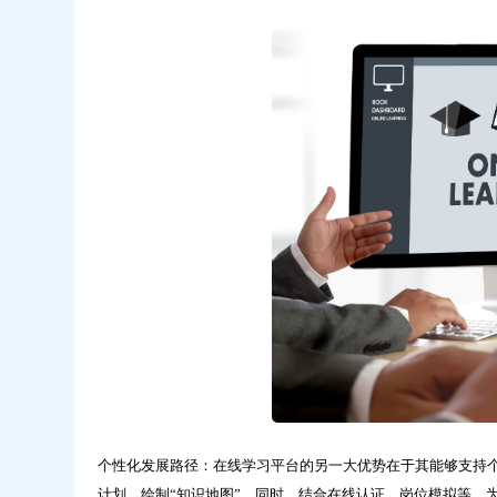
提
升-
问
鼎
云
学
习
个性化发展路径：在线学习平台的另一大优势在于其能够支持个
计划，绘制“知识地图”。同时，结合在线认证、岗位模拟等，