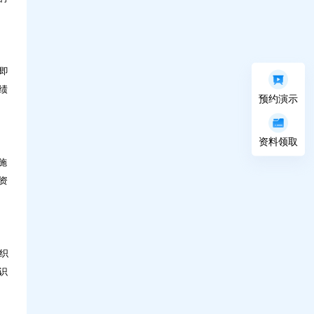
即
绩
预约演示
资料领取
施
资
织
识