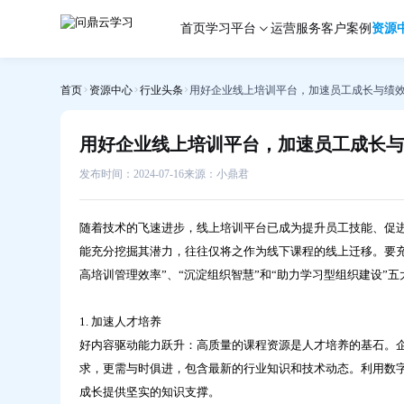
用
首页
学习平台
运营服务
客户案例
资源
好
企
业
首页
资源中心
行业头条
用好企业线上培训平台，加速员工成长与绩
线
上
培
用好企业线上培训平台，加速员工成长与
训
平
发布时间：2024-07-16
来源：小鼎君
台，
加
随着技术的飞速进步，线上培训平台已成为提升员工技能、促
速
能充分挖掘其潜力，往往仅将之作为线下课程的线上迁移。要
员
高培训管理效率”、“沉淀组织智慧”和“助力学习型组织建设”
工
成
长
1. 加速人才培养
与
好内容驱动能力跃升：高质量的课程资源是人才培养的基石。
绩
求，更需与时俱进，包含最新的行业知识和技术动态。利用数字
效
成长提供坚实的知识支撑。