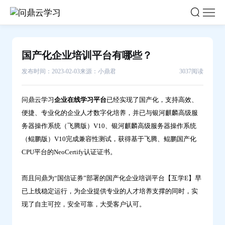
国
产
化
企
国产化企业培训平台有哪些？
业
发布时间：2023-02-03
来源：小鼎君
3037阅读
培
训
平
问鼎云学习
企业在线学习平台
已经实现了国产化，支持高效、
便捷、专业化的企业人才数字化培养，并已与银河麒麟高级服
台
务器操作系统（飞腾版）V10、银河麒麟高级服务器操作系统
有
（鲲鹏版）V10完成兼容性测试，获得基于飞腾、鲲鹏国产化
哪
CPU平台的NeoCertify认证证书。
些？-
问
而且问鼎为“国信证券”部署的国产化企业培训平台【互学E】早
鼎
已上线稳定运行，为企业提供专业的人才培养支撑的同时，实
云
现了自主可控，安全可靠，大受客户认可。
学
习