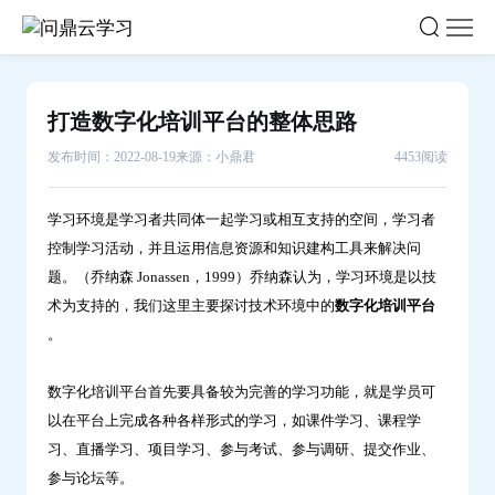
打
造
数
字
打造数字化培训平台的整体思路
化
发布时间：2022-08-19
来源：小鼎君
4453阅读
培
训
平
学习环境是学习者共同体一起学习或相互支持的空间，学习者
控制学习活动，并且运用信息资源和知识建构工具来解决问
台
题。（乔纳森 Jonassen，1999）乔纳森认为，学习环境是以技
的
术为支持的，我们这里主要探讨技术环境中的
数字化培训平台
整
。
体
思
数字化培训平台首先要具备较为完善的学习功能，就是学员可
路-
以在平台上完成各种各样形式的学习，如课件学习、课程学
问
习、直播学习、项目学习、参与考试、参与调研、提交作业、
鼎
参与论坛等。
云