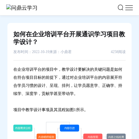
如
何
在
企
如何在企业培训平台开展通识学习项目教
业
学设计？
培
发布时间：2022-10-19
来源：小鼎君
4258阅读
训
平
在
企业培训平台
的项目中，教学设计要解决的关键问题是如何
台
在符合项目目标的前提下，通过对企业培训平台的内容展开符
开
合学员习惯的设计、呈现、排列，让学员愿意学、正确学、持
展
续学、深度学，贡献学甚至带动学。
通
识
项目中教学设计事项及其流程如图1所示。
学
习
项
目