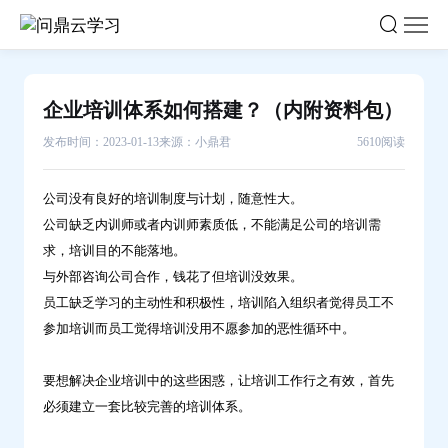
企
业
培
训
企业培训体系如何搭建？（内附资料包）
体
发布时间：2023-01-13
来源：小鼎君
5610阅读
系
如
何
公司没有良好的培训制度与计划，随意性大。
公司缺乏内训师或者内训师素质低，不能满足公司的培训需
搭
求，培训目的不能落地。
建？
与外部咨询公司合作，钱花了但培训没效果。
（内
员工缺乏学习的主动性和积极性，培训陷入组织者觉得员工不
附
参加培训而员工觉得培训没用不愿参加的恶性循环中。
资
料
要想解决企业培训中的这些困惑，让培训工作行之有效，首先
包）-
必须建立一套比较完善的培训体系。
问
鼎