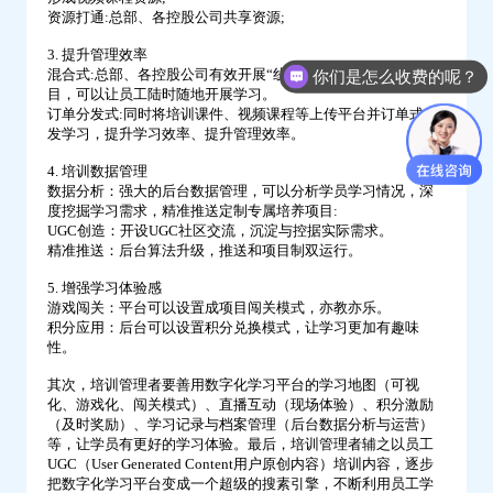
资源打通:总部、各控股公司共享资源;
3. 提升管理效率
混合式:总部、各控股公司有效开展“线上+线下”混合式培养项
你们是怎么收费的呢？
目，可以让员工陆时随地开展学习。
订单分发式:同时将培训课件、视频课程等上传平台并订单式分
发学习，提升学习效率、提升管理效率。
4. 培训数据管理
数据分析：强大的后台数据管理，可以分析学员学习情况，深
度挖掘学习需求，精准推送定制专属培养项目:
UGC创造：开设UGC社区交流，沉淀与控据实际需求。
精准推送：后台算法升级，推送和项目制双运行。
5. 增强学习体验感
游戏闯关：平台可以设置成项目闯关模式，亦教亦乐。
积分应用：后台可以设置积分兑换模式，让学习更加有趣味
性。
其次，培训管理者要善用数字化学习平台的学习地图（可视
化、游戏化、闯关模式）、直播互动（现场体验）、积分激励
（及时奖励）、学习记录与档案管理（后台数据分析与运营）
等，让学员有更好的学习体验。最后，培训管理者辅之以员工
UGC（User Generated Content用户原创内容）培训内容，逐步
把数字化学习平台变成一个超级的搜素引擎，不断利用员工学