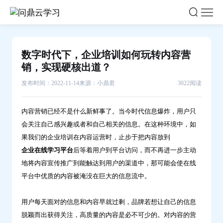
数
字
时
代
数字时代下，企业培训如何玩转内容营
下，
销，实现硬核出道？
企
发布时间：2022-11-14
来源：小鼎君
3022阅读
业
培
内容营销已经不是什么新鲜事了。当今时代信息爆炸，用户只
训
会关注自己感兴趣或者和自己相关的信息。在这种环境中，如
如
果我们的企业培训在内容运营时，止步于把内容放到
何
企业在线学习平台
后等着用户到平台访问，而不再进一步主动
玩
地将内容宣传推广到能触达到用户的渠道中，那可能会使在线
转
平台中优质的内容被淹没在巨大的信息流中。
内
容
用户每天面对的信息和内容早就过剩，品牌若想让自己的信息
营
脱颖而出获得关注，高质量的内容是必不可少的。对内容的营
销，