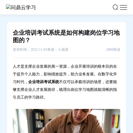
企
业
培
训
企业培训考试系统是如何构建岗位学习地
考
图的？
试
发布时间：2022-11-03
来源：小鼎君
2869阅读
系
统
人才是支撑企业发展的第一资源，企业开展培训的根本目的在
是
于提升个人能力，影响绩效提升，助力业务发展。在数字化学
如
习时代，
企业培训考试系统
不仅可以承载培训的场景，还要能
何
够支撑企业人才发展路径，梳理出岗位学习地图就能清晰的指
构
引员工的学习路径。
建
岗
位
学
习