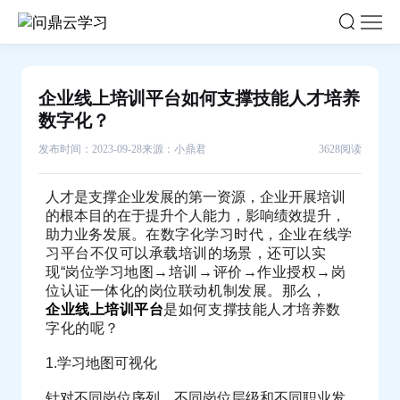
企
业
线
上
企业线上培训平台如何支撑技能人才培养
培
数字化？
训
发布时间：2023-09-28
来源：小鼎君
3628阅读
平
台
人才是支撑企业发展的第一资源，企业开展培训
如
的根本目的在于提升个人能力，影响绩效提升，
何
助力业务发展。
在
数字
化
学习时代，企业在线学
支
习平台
不仅
可以
承载
培
训的场景，还可以实
现“岗位学习地
图→培训→评价→
作
业授权→岗
撑
位认
证一体化的岗位联动机制发展。那么，
技
企业线上培训平台
是如何支撑技能人才培养数
能
字化的呢？
人
1.学习地图可视化
才
培
针对不同岗位序列、不同岗位层级和不同职业发