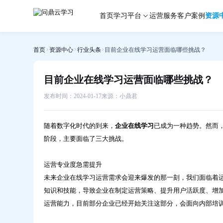
目
首页
学习平台
运营服务
客户案例
资源
前
企
业
首页
资源中心
行业头条
目前企业在线学习运营面临哪些挑战？
在
线
学
目前企业在线学习运营面临哪些挑战？
习
运
发布时间：2024-01-17
来源：小鼎君
营
面
随着数字化时代的到来，
企业在线学习
已成为一种趋势。然而
临
阶段，主要面临了三大挑战。
哪
些
运营专业度急需提升
挑
战？-
未来企业在线学习运营需求会迎来爆发的那一刻，我们面临着
问
知识和技能，导致企业在制定运营策略、提升用户活跃度、增
鼎
运营能力，目前部分企业已经开始关注这部分，会面向内部培
云