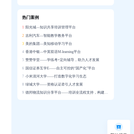
信创战略下的在线培训系统国产化实践
热门案例
企业培训系统构建智能驱动的人才发展生态
1
阳光城—知识共享培训管理平台
2
吉利汽车—智能教学教务平台
3
美的集团—美知移动学习平台
4
香港中银—中英双语M-learning平台
5
赞赞学堂——学练考+定向辅导，助力人才发展
6
国信证券互学E——自主可控的“国产化”平台
7
小米清河大学——打造数字化学习生态
8
绿城大学——资格认证牵引人才发展
9
德邦物流知识分享平台——培训全流程支持，构建学习社区