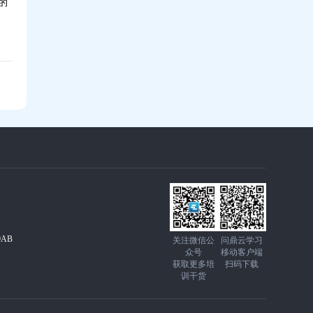
的
AB
关注微信公
问鼎云学习
众号
移动客户端
获取更多培
扫码下载
训干货