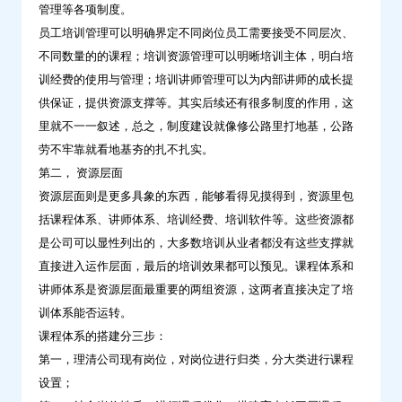
管理等各项制度。
训
员工培训管理可以明确界定不同岗位员工需要接受不同层次、
体
不同数量的的课程；培训资源管理可以明晰培训主体，明白培
系-
训经费的使用与管理；培训讲师管理可以为内部讲师的成长提
问
供保证，提供资源支撑等。其实后续还有很多制度的作用，这
鼎
里就不一一叙述，总之，制度建设就像修公路里打地基，公路
云
劳不牢靠就看地基夯的扎不扎实。
学
第二， 资源层面
习
资源层面则是更多具象的东西，能够看得见摸得到，资源里包
括课程体系、讲师体系、培训经费、培训软件等。这些资源都
是公司可以显性列出的，大多数培训从业者都没有这些支撑就
直接进入运作层面，最后的培训效果都可以预见。课程体系和
讲师体系是资源层面最重要的两组资源，这两者直接决定了培
训体系能否运转。
课程体系的搭建分三步：
第一，理清公司现有岗位，对岗位进行归类，分大类进行课程
设置；