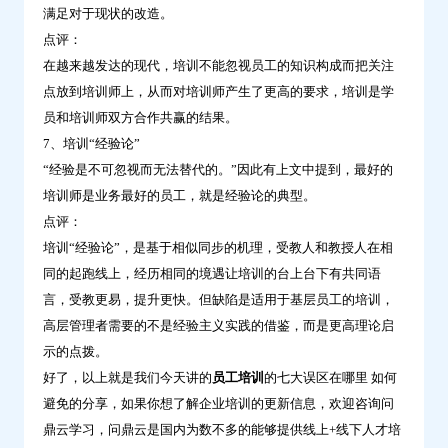
满足对于现状的改造。
点评：
在越来越发达的现代，培训不能忽视员工的知识构成而把关注
点放到培训师上，从而对培训师产生了更高的要求，培训是学
员和培训师双方合作共赢的结果。
7、培训“经验论”
“经验是不可忽视而无法替代的。”因此有上文中提到，最好的
培训师是业务最好的员工，就是经验论的典型。
点评：
培训“经验论”，是基于相似同步的机理，受教人和教授人在相
同的起跑线上，经历相同的境遇让培训的台上台下有共同语
言，受教更易，提升更快。但缺陷是适用于基层员工的培训，
高层管理者需要的不是经验主义实践的借鉴，而是更高理论启
示的点拨。
好了，以上就是我们今天讲的
员工培训
的七大误区在哪里 如何
避免的分享，如果你想了解企业培训的更新信息，欢迎咨询问
鼎云学习，问鼎云是国内为数不多的能够提供线上+线下人才培