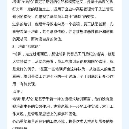
培训“至高论”肯定了培训的引导和模范意义，是基于高度的执
行力和一定的经验之上，适用于企业中高层管理对于先进管理
知识的接受，而忽视了基层员工对于“基础”的夯实。
过多的培训，也经常导致走向另一个极端，员工缺乏创新，凡
事寄希望于培训，甚至形成依赖，并导致思维恶性循环和逻辑
的死胡同，而淹没自身的价值。
3、培训“形式论”
“培训，走走过场而已，想让培训代替员工日后犯的错误，就是
大错特错了，从结果来看，员工在培训后仍犯相同的错误，就
是最好的例子。”甚至一些培训师也这样认为，从这些人的角度
看来，培训是员工走进企业的一个过场，至于到底起到多少作
用，有待发现。
点评：
培训“形式论”是基于千篇一律的流程式培训而言，他们没有重
视培训本身的实效作用，也将忽视下一步的工作实践，对于工
作来说，是管理层思想上的麻痹和固化。
心态重塑和营造良好的工作环境，将是这类人群迫切需要的培
训和指导。