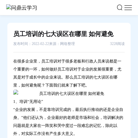
员
工
培
训
员工培训的七大误区在哪里 如何避免
的
发布时间：2022-02-22
来源：网络整理
3228阅读
七
大
误
在很多企业里，员工培训对于很多老板和行政人员来说都是一
个重要的一环，如何做好员工培训对于企业的发展很重要，尤
区
其是对于成长中的企业来说。那么员工培训的七大误区在哪
在
里，如何避免呢？下面我们就来了解下吧。
哪
里
1、培训“无用论”
如
“企业的发展，不是靠培训完成的，最后执行推动的还是企业自
何
身。”他们还认为，企业最好的老师是市场和社会，培训解决的
避
问题就是大家在一阵笑和哭中度过一段难忘的记忆，除此以
免-
外，对实际工作没有产生多大意义。
问