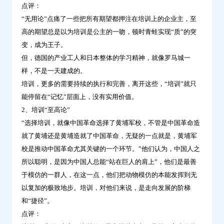
点评：
鼎
“无用论”点痛了一些把所有期望都押注在培训上的企业主，至
云
高的期望总是以为培训是公主的一吻，顿时青蛙实现“质”的突
学
变，成为王子。
习
但，德国的产业工人和日本整体的学习精神，就像罗马城一
样，不是一天建成的。
培训，更多的需要持续的执行和完善，离开这些，“培训”就只
能停留在“记忆”层面上，没有实用价值。
2、培训“至高论”
“选择培训，就像中国革命选择了黄埔军校，不管是中国革命造
就了黄埔还是黄埔造就了中国革命，无疑的一点就是，黄埔军
校是推动中国革命尤其关键的一个环节。”他们认为，中国人之
所以聪明，是因为中国人总能“站在巨人的肩上”，他们是最善
于模仿的一群人，在这一点，他们把动物模仿的本能发挥到无
以复加的极致地步。培训，对他们来说，是走向发展的阶梯
和“捷径”。
点评：