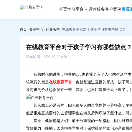
在
首页
学习平台
运营服务
客户案例
资源
线
教
育
首页
资源中心
行业头条
在线教育平台对于孩子学习有哪些缺点？
平
台
对
在线教育平台对于孩子学习有哪些缺点？
于
孩
发布时间：2021-09-22
来源：
子
学
随着时代的进步，很多的app也直接走入了人们的生活当中
习
较流行的就是
在线教育平台
，也就是通过直播的形式，孩子可
有
补习班的价格也会便宜一些，其次，也不用送孩子去上课了，那
哪
些
缺
其实缺点还是有的，因为很多人的自觉性并不是很高，平时
点？-
但是很难直接面对的去管理学生在镜头后到底做了些什么，所
问
其次，健康也是人们目前十分重视的一项指标，因为只有健
鼎
导致视力下降的，因为很多学生对于保护眼睛的意识还是很模