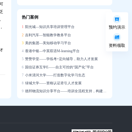
可
信创战略下的在线培训系统国产化实践
乏
热门案例
。
企业培训系统构建智能驱动的人才发展生态
，
1
阳光城—知识共享培训管理平台
预约演示
2
吉利汽车—智能教学教务平台
3
美的集团—美知移动学习平台
资料领取
才
4
香港中银—中英双语M-learning平台
5
赞赞学堂——学练考+定向辅导，助力人才发展
6
国信证券互学E——自主可控的“国产化”平台
7
小米清河大学——打造数字化学习生态
8
绿城大学——资格认证牵引人才发展
9
德邦物流知识分享平台——培训全流程支持，构建学习社区