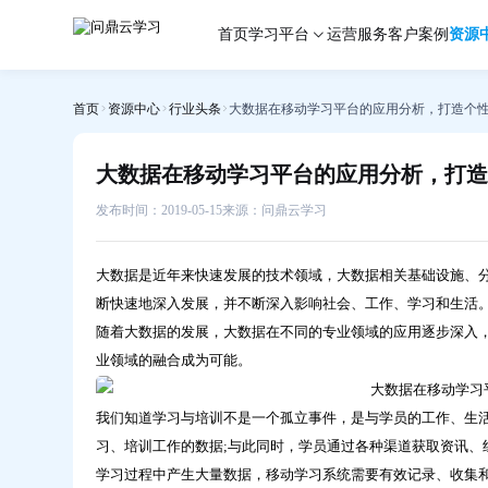
大
首页
学习平台
运营服务
客户案例
资源
数
据
在
首页
资源中心
行业头条
大数据在移动学习平台的应用分析，打造个
移
动
学
大数据在移动学习平台的应用分析，打造
习
平
发布时间：2019-05-15
来源：问鼎云学习
台
的
大数据是近年来快速发展的技术领域，大数据相关基础设施、
应
断快速地深入发展，并不断深入影响社会、工作、学习和生活
用
随着大数据的发展，大数据在不同的专业领域的应用逐步深入
分
业领域的融合成为可能。
析，
打
造
我们知道学习与培训不是一个孤立事件，是与学员的工作、生
个
习、培训工作的数据;与此同时，学员通过各种渠道获取资讯、
性
学习过程中产生大量数据，移动学习系统需要有效记录、收集