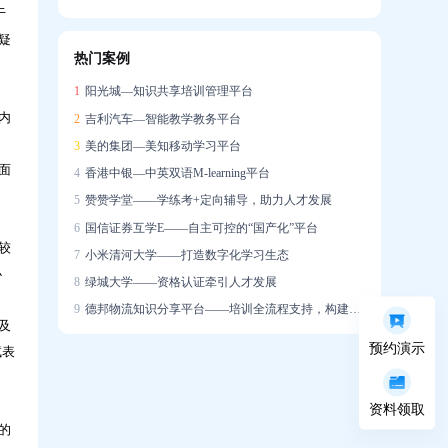
于
信创战略下的在线培训系统国产化实践
疑
热门案例
企业培训系统构建智能驱动的人才发展生态
1
阳光城—知识共享培训管理平台
内
2
吉利汽车—智能教学教务平台
3
美的集团—美知移动学习平台
面
4
香港中银—中英双语M-learning平台
5
赞赞学堂——学练考+定向辅导，助力人才发展
6
国信证券互学E——自主可控的“国产化”平台
较
7
小米清河大学——打造数字化学习生态
办
8
绿城大学——资格认证牵引人才发展
9
德邦物流知识分享平台——培训全流程支持，构建学习社区
及
预约演示
试表
资料领取
的