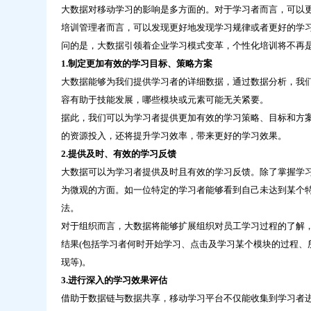
化
大数据对移动学习的影响是多方面的。对于学习者而言，可以更
培
培训管理者而言，可以发现更好地发现学习规律或者更好的学
训
问的是，大数据引领着企业学习模式变革，个性化培训将不再
新
模
1.制定更加有效的学习目标、策略方案
式-
大数据能够为我们提供学习者的详细数据，通过数据分析，我
问
容有助于技能发展，哪些模块或元素可能无关紧要。
鼎
据此，我们可以为学习者提供更加有效的学习策略、目标和方
云
的资源投入，还将提升学习效率，带来更好的学习效果。
学
2.提供及时、有效的学习反馈
习
大数据可以为学习者提供及时且有效的学习反馈。除了掌握学
为微观的方面。如一位特定的学习者能够看到自己未达到某个特
法。
对于组织而言，大数据将能够扩展组织对员工学习过程的了解
结果(包括学习者何时开始学习、点击及学习某个模块的过程、
现等)。
3.进行深入的学习效果评估
借助于数据链与数据共享，移动学习平台不仅能收集到学习者