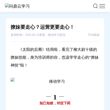
撩
妹
要
走
撩妹要走心？运营更要走心！
心？
发布时间：2016-04-22
来源：移动学习前沿
7954阅读
运
营
更
《太阳的后裔》结局啦，看完了柳大尉十级的
要
撩妹技能，身为培训师的你，也该学学走心的“撩妹
走
神技”啦！
心！-
问
鼎
云
1
学
习
知己知彼，对症下药