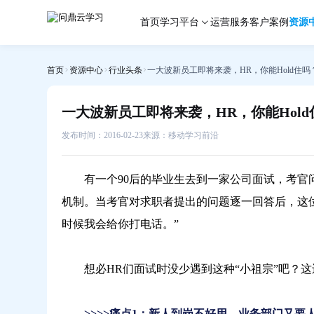
一
首页
学习平台
运营服务
客户案例
资源
大
波
新
首页
资源中心
行业头条
一大波新员工即将来袭，HR，你能Hold住吗
员
工
即
一大波新员工即将来袭，HR，你能Hold
将
来
发布时间：2016-02-23
来源：移动学习前沿
袭，
HR，
有一个90后的毕业生去到一家公司面试，考官问
你
能
机制。当考官对求职者提出的问题逐一回答后，这位
Hold
时候我会给你打电话。”
住
吗？-
问
想必HR们面试时没少遇到这种“小祖宗”吧？这
鼎
云
学
>>>>痛点1：新人到岗不好用，业务部门又要