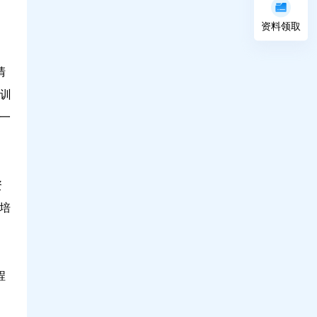
资料领取
清
培训
一
资
培
程
。