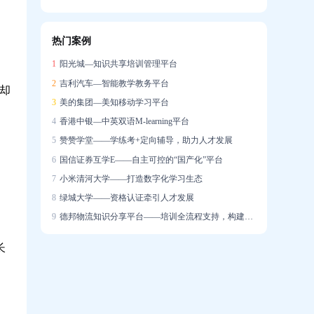
信创战略下的在线培训系统国产化实践
热门案例
企业培训系统构建智能驱动的人才发展生态
1
阳光城—知识共享培训管理平台
2
吉利汽车—智能教学教务平台
却
3
美的集团—美知移动学习平台
4
香港中银—中英双语M-learning平台
5
赞赞学堂——学练考+定向辅导，助力人才发展
6
国信证券互学E——自主可控的“国产化”平台
7
小米清河大学——打造数字化学习生态
8
绿城大学——资格认证牵引人才发展
9
德邦物流知识分享平台——培训全流程支持，构建学习社区
长