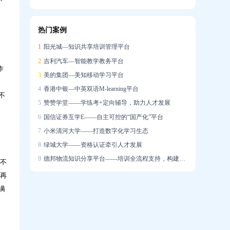
信创战略下的在线培训系统国产化实践
热门案例
企业培训系统构建智能驱动的人才发展生态
1
阳光城—知识共享培训管理平台
2
吉利汽车—智能教学教务平台
作
3
美的集团—美知移动学习平台
4
香港中银—中英双语M-learning平台
不
5
赞赞学堂——学练考+定向辅导，助力人才发展
6
国信证券互学E——自主可控的“国产化”平台
7
小米清河大学——打造数字化学习生态
8
绿城大学——资格认证牵引人才发展
9
德邦物流知识分享平台——培训全流程支持，构建学习社区
者不
不再
满