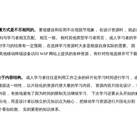
播方式是不尽相同的。
要使建设和应用不出现脱节现象， 在设计资源时， 就必
到与学习者相互匹配、 相互一致。 相对其他类型学习者而言， 成人学习者的
对学习的结果有一定预期， 在选择学习资源时大多是根据自身实际的需要。 因
其他移动终端设备访问 WAP 网站上提供的各种资源， 有针对性地选择并可下
在于内容结构。
成人学习者往往是利用工作之余的碎片化学习时间进行学习， 
据这一特性， 以片段化的资源代替大量的学习内容。 资源内容片段化设计， 
内容， 有效地避免了因为时间的限制无法继续学习、 下次学习还要从头开始的
割分化，而是设计者以独立的元知识点为核心， 把移动学习资源进行片段化分割
个看似松散、 实则紧密的知识体系。