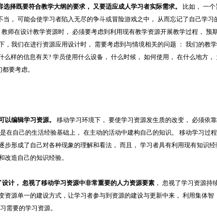
容选择既要符合教学大纲的要求， 又要适应成人学习者实际需求。
比如， 一个
不当， 可能会使学习者陷入无尽的争斗或冒险游戏之中， 从而忘记了自己学习
， 教师在设计教学资源时， 必须要考虑到利用现有教学资源开展教学过程， 预
下，我们在进行资源应用设计时， 需要考虑到与情境相关的问题 ： 我们的教
什么样的信息有关? 学员使用什么设备， 什么时候， 如何使用， 在什么地方， 
们都要考虑。
且可以编辑学习资源。
移动学习环境下， 要使学习资源发生质的改变， 必须依
者是在自己的生活经验基础上， 在主动的活动中建构自己的知识。 移动学习过
逐步形成了自己对各种现象的理解和看法， 而且， 学习者具有利用现有知识经
富和改造自己的知识经验。
设计， 忽视了移动学习资源中非常重要的人力资源要素
， 忽视了学习资源持
改变资源单一的建设方式，让学习者参与到资源的建设与更新中来， 利用集体智
学习需要的学习资源。