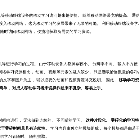
机等移动终端设备的移动学习访问越来越便捷。 随着移动网络带宽的提高、 通
接入移动网络， 这为移动学习的发展带来了无限的可能。 利用移动终端设备学
以随时访问移动网络， 便捷地获取所需要的学习资源。
等进行学习的过程。 由于移动设备大都屏幕较小、 分辨率不高、 输入不方便
络学习资源相比， 动画、 视频等元素的融入较少， 只是选取恰当数量的各种
的文字和图片为主， 辅以必要的动画和视频资源补充说明。 因此
， 移动学习
 简单， 对成人移动学习者来说操作起来不复杂、容易上手。
间内进行， 无法做到连续的、 不间断的学习。
这种片段化、 零碎化的学习特
适宜于零碎时间且具有连续性。
学习内容由独立的模块组成， 每个模块都是由若
以供学习者随时、 随机提取。