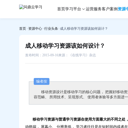
成
首页
学习平台
运营服务
客户案例
资源
人
移
动
首页
资源中心
行业头条
成人移动学习资源该如何设计？
学
习
资
成人移动学习资源该如何设计？
源
该
发布时间：2015-09-16
来源：《在线学习》杂志
如
何
设
编者按
计？-
问
移动资源设计是移动学习的核心问题， 把握好移动资
鼎
容范畴、 所用技术、呈现形式、 使用者体验等多方面进
云
学
习
移动学习资源与普通学习资源在使用方面最大的不同之处，
动终端， 屏幕小、 分辨率低， 学习者往往是在短时间内或者