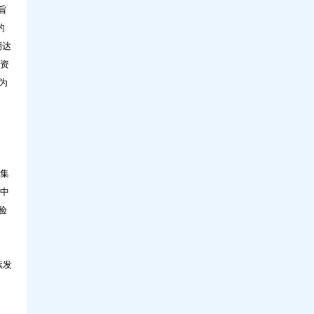
旨
的
期达
学资
为
靠集
程中
验
续发