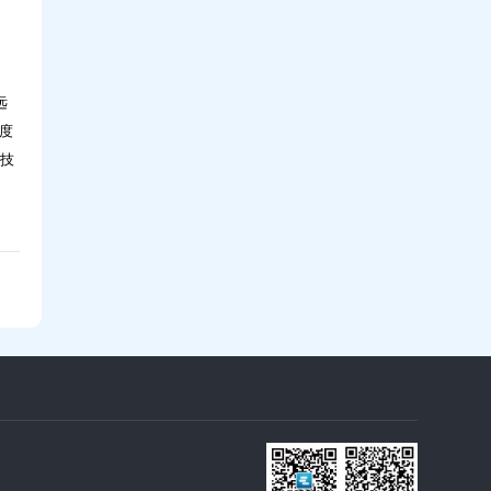
远
度
用技