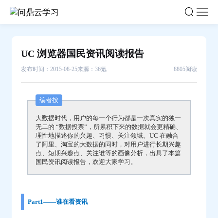
UC
浏
览
器
UC 浏览器国民资讯阅读报告
国
民
发布时间：2015-08-25
来源：36氪
8805阅读
资
讯
编者按
阅
大数据时代，用户的每一个行为都是一次真实的独一
读
无二的 “数据投票”，所累积下来的数据就会更精确、
报
理性地描述你的兴趣、习惯、关注领域。UC 在融合
了阿里、淘宝的大数据的同时，对用户进行长期兴趣
告-
点、短期兴趣点、关注谁等的画像分析，出具了本篇
问
国民资讯阅读报告，欢迎大家学习。
鼎
云
学
Part1——谁在看资讯
习