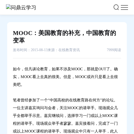
MOOC：
美
国
教
MOOC：美国教育的补充，中国教育的
育
变革
的
发布时间：2015-08-13
来源：在线教育资讯
7999阅读
补
充，
中
如今，但凡谈论教育，如果不涉及MOOC，那就是OUT了。确
国
实，MOOC看上去真的很美。但是，MOOC或许只是看上去很
教
美吧。
育
的
笔者曾经参加了一个“中国高校的在线教育路在何方”的论坛。
一位主讲嘉宾询问与会者，关注MOOC的请举手。现场观众几
变
乎全都举手示意。嘉宾继续问，选择学习一门或以上MOOC课
革-
程的请举手。现场观众举手者寥寥。嘉宾接着问，完成了一门
问
或以上MOOC课程的请举手。现场观众中只有一人举手，此人
鼎