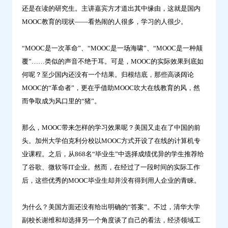
还是在读的研究生。主讲嘉宾方才道出其中缘由，这就是国内
云
MOOC教育的现状——看热闹的人很多，学习的人很少。
学
习
“MOOC是一次革命”、“MOOC是一场海啸”、“MOOC是一种颠
覆”……类似的声音不绝于耳。可是，MOOC的实际效果到底如
何呢？至少国内还没有一个结果。归根结底，那些高谈阔论
MOOC的“革命者”，更在乎借助MOOC吹大在线教育的风，然
而争取成为风口里的“猪”。
那么，MOOC带来怎样的学习效果呢？美国又走在了中国的前
头。加州大学伯克利分校以MOOC方式开设了在线的计算机专
业课程。之后，从868名“毕业生”中选择成绩优异的学生推荐给
了谷歌、微软等IT企业。然而，在经过了一段时间的实际工作
后，这些优秀的MOOC毕业生却并没有得到用人企业的青睐。
为什么？美国方面还没有给出明确的“答案”。不过，清华大学
副校长谢维和却选择另一个角度谈了自己的看法，经济领域工