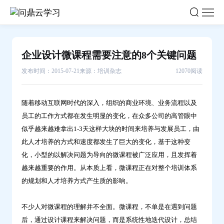
企
业
设
计
企业设计微课程需要注意的8个关键问题
微
发布时间：2015-07-21
来源：培训杂志
12070阅读
课
程
需
随着移动互联网时代的深入，组织的商业环境、业务流程以及
要
员工的工作方式都在发生明显的变化，在众多公司的高管眼中
注
似乎越来越难拿出1-3天这样大块的时间来培养与发展员工，由
意
此人才培养的方式和速度都发生了巨大的变化，基于这种变
的
化，小型的以解决问题为导向的微课程被广泛应用，且发挥着
8
越来越重要的作用。从本质上看，微课程正在对整个培训体系
个
的规划和人才培养方式产生质的影响。
关
键
不少人对微课程的理解并不全面。微课程，不单是在遇到问题
问
后，通过设计课程来解决问题，而是系统性地迭代设计，总结