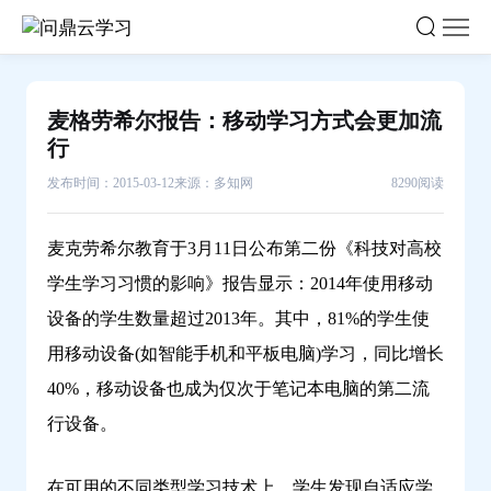
麦
格
劳
希
麦格劳希尔报告：移动学习方式会更加流
尔
行
报
发布时间：2015-03-12
来源：多知网
8290阅读
告：
移
动
麦克劳希尔教育于3月11日公布第二份《科技对高校
学
学生学习习惯的影响》报告显示：2014年使用移动
习
设备的学生数量超过2013年。其中，81%的学生使
方
用移动设备(如智能手机和平板电脑)学习，同比增长
式
40%，移动设备也成为仅次于笔记本电脑的第二流
会
行设备。
更
加
流
在可用的不同类型学习技术上，学生发现自适应学