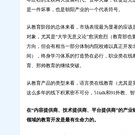
是一件坏事，也是朝阳产业的一个代表符号。
从教育阶段的总体来看，市场表现最为显著的应该
对象，尤其是“大学无意义论”愈演愈烈（教育部也
方向，但会有相当一部分体制内院校难以真正开发
间），终身学习体系的打造势在必行，职业类在线
育、邢帅教育的继续突破。
从教育产品的类型来看，语言类在线教育（尤其是
这么多年的线下积累密不可分，51talk和91外教
在“内容提供商、技术提供商、平台提供商”的产业
领域的教育开发是最有生命力的。