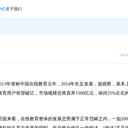
中心
关于我们
764
013年堪称中国在线教育元年，2014年长足发展，据观察，基本
教育用户有望破亿，市场规模也将直奔1500亿元，保持25%左右
面来看，在线教育整体的发展态势属于正常范畴之内，一如200
科技生产力发展的同时，也必然会催生一些泡沫，“泡沫”不见