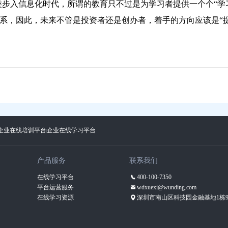
人类步入信息化时代，所谓的教育只不过是为学习者提供一个个“学
系，因此，未来不管是投资者还是创办者，着手的方向应该是“
企业在线培训平台
企业在线学习平台
产品服务
联系我们
在线学习平台
400-100-7350
平台运营服务
wdxuexi@wunding.com
在线学习资源
深圳市南山区科技园金融基地1栋9