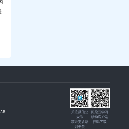
习
提
AB
关注微信公
问鼎云学习
众号
移动客户端
获取更多培
扫码下载
训干货