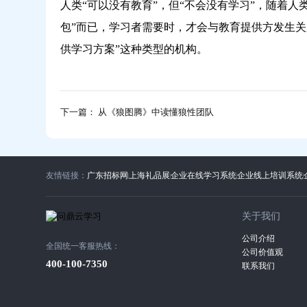
人类“可以没有教育”，但“不会没有学习”，随着
包”而已，学习者需要时，才会与教育提供方发生关
供学习方案”这种类型的机构。
下一篇： 从《狼图腾》中读懂狼性团队
友情链接：
广东招标网
上海礼品展
企业在线学习系统
企业线上培训系统
关于我们
公司介绍
全国统一客服热线：
公司价值观
400-100-7350
联系我们