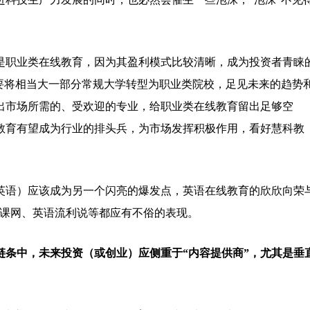
是职业类在线教育，因为其盈利模式比较清晰，成为投资者青睐
要将相当大一部分常规大学转型为职业类院校，足见未来的趋势
出市场所需的、受欢迎的专业，给职业类在线教育留出足够空
教育有望成为行业的排头兵，为市场发挥积极作用，看好慧科教
英语）应该成为另一个闪亮的爆发点，英语在线教育的欣欣向荣
、智课网、英语流利说等都应有不俗的表现。
链条中，未来投资（或创业）应侧重于“内容提供商”，尤其是垂