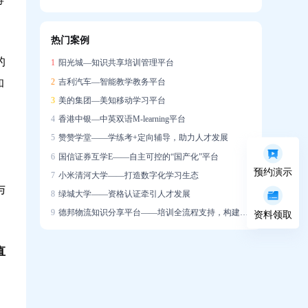
信创战略下的在线培训系统国产化实践
热门案例
企业培训系统构建智能驱动的人才发展生态
的
1
阳光城—知识共享培训管理平台
2
吉利汽车—智能教学教务平台
和
3
美的集团—美知移动学习平台
4
香港中银—中英双语M-learning平台
5
赞赞学堂——学练考+定向辅导，助力人才发展
6
国信证券互学E——自主可控的“国产化”平台
预约演示
7
小米清河大学——打造数字化学习生态
与
8
绿城大学——资格认证牵引人才发展
9
德邦物流知识分享平台——培训全流程支持，构建学习社区
资料领取
直